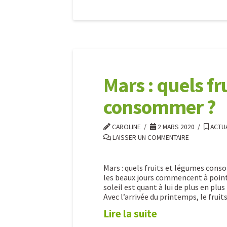
7
Alexandre
idées
recettes
au
Mars : quels fr
cuiseur
consommer ?
vapeur
CAROLINE
2 MARS 2020
ACTUA
douce
LAISSER UN COMMENTAIRE
Vapok
Mars : quels fruits et légumes con
pour
les beaux jours commencent à pointer
votre
soleil est quant à lui de plus en plus
Avec l’arrivée du printemps, le fruit
repas
Lire la suite