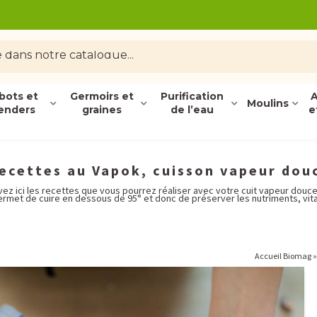
bots et
Germoirs et
Purification
A
Moulins
enders
graines
de l’eau
e
ecettes au Vapok, cuisson vapeur dou
ez ici les recettes que vous pourrez réaliser avec votre cuit vapeur douc
rmet de cuire en dessous de 95° et donc de préserver les nutriments, vi
Accueil Biomag