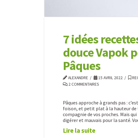
enfin
!)
10.31.2025
7 idées recett
douce Vapok p
Pâques
ALEXANDRE
15 AVRIL 2022
REC
2 COMMENTAIRES
Pâques approche à grands pas : c’est
foison, et petit plat à la hauteur 
compagnie de vos proches. Mais qui 
digérer et mauvais pour la santé. 
Lire la suite