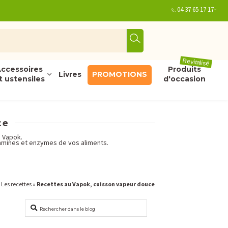
04 37 65 17 17
Revitalisé
ccessoires
Produits
Livres
PROMOTIONS
t ustensiles
d'occasion
ce
e Vapok.
tamines et enzymes de vos aliments.
»
Les recettes
»
Recettes au Vapok, cuisson vapeur douce
Rechercher