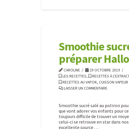
Un
Caroline
dîner
healthy
en
Smoothie sucré
amoureux
préparer Hall
!
02.12.2020
CAROLINE
29 OCTOBRE 2019
LES RECETTES
,
RECETTES À L'EXTRAC
RECETTES AU VAPOK, CUISSON VAPEUR
LAISSER UN COMMENTAIRE
Smoothie sucré salé au potiron pou
que vont adorer vos enfants pour cet
toujours difficile de trouver un moy
celui-ci se retrouve en star dans no
excellente source …