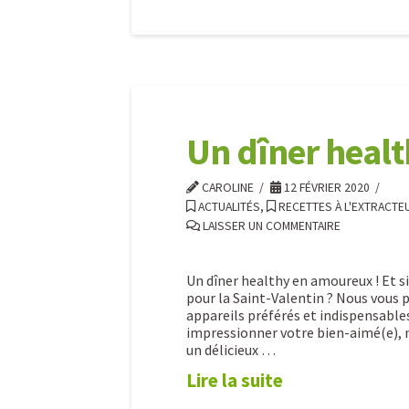
de
Pâques
Mars
04.15.2022
Caroline
:
quels
fruits
Un dîner heal
et
CAROLINE
12 FÉVRIER 2020
légumes
ACTUALITÉS
,
RECETTES À L'EXTRACTE
LAISSER UN COMMENTAIRE
consommer
?
Un dîner healthy en amoureux ! Et si
pour la Saint-Valentin ? Nous vous 
03.02.2020
appareils préférés et indispensables
impressionner votre bien-aimé(e), n
un délicieux …
Lire la suite