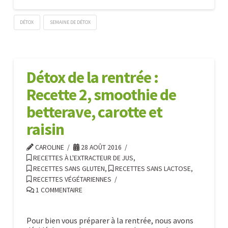
DÉTOX
SEMAINE DE DÉTOX
Détox
Caroline
de
la
Détox de la rentrée :
rentrée
Recette 2, smoothie de
:
Recette
betterave, carotte et
3,
raisin
Jus
CAROLINE
28 AOÛT 2016
au
RECETTES À L'EXTRACTEUR DE JUS
,
chou
RECETTES SANS GLUTEN
,
RECETTES SANS LACTOSE
,
rouge
RECETTES VÉGÉTARIENNES
08.29.2016
1 COMMENTAIRE
Pour bien vous préparer à la rentrée, nous avons