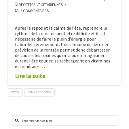
de
RECETTES VÉGÉTARIENNES
betterave,
2 COMMENTAIRES
carotte
et
Après le repos et le calme de l’été, reprendre le
raisin
rythme de la rentrée peut être difficile et il est
08.28.2016
nécessaire de faire le plein d’énergie pour
l’aborder sereinement. Une semaine de détox en
prévision de la rentrée permet de se débarrasser
de toutes les toxines qu’on a pu emmagasiner
durant l’été tout en se rechargeant en vitamines
et minéraux. …
Lire la suite
DÉTOX
SEMAINE DE DÉTOX
Détox
Caroline
de
la
Rechercher
rentrée