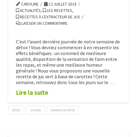
CAROLINE
12 JUILLET 2018
ACTUALITÉS
,
LES RECETTES
,
RECETTES À L'EXTRACTEUR DE JUS
LAISSER UN COMMENTAIRE
C’est l’avant dernière journée de notre semaine de
détox ! Vous devriez commencer à en ressentir les
effets bénéfiques : un sommeil de meilleure
qualité, disparition de la sensation de faim entre
les repas, et même une meilleure humeur
générale ! Nous vous proposons une nouvelle
recette de jus vert à base de carottes ! Cette
semaine, retrouvez donc tous les jours sur le …
Lire la suite
DÉTOX
JUICING
SEMAINE DE DÉTOX
Semaine
Caroline
de
détox