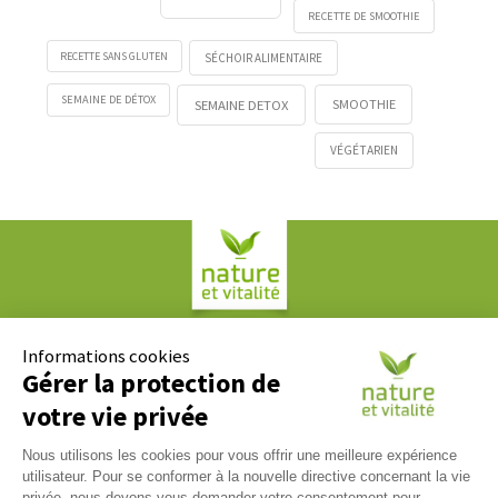
RECETTE DE SMOOTHIE
RECETTE SANS GLUTEN
SÉCHOIR ALIMENTAIRE
SEMAINE DE DÉTOX
SMOOTHIE
SEMAINE DETOX
VÉGÉTARIEN
Société COPLAN
61, rue Paul Duvivier
Informations cookies
69007 LYON
Gérer la protection de
votre vie privée
Contact
Nous utilisons les cookies pour vous offrir une meilleure expérience
Nous répondons à tous vos messages du lundi au vendredi
utilisateur. Pour se conformer à la nouvelle directive concernant la vie
09h00 / 17h00. Contactez-nous via notre
formulaire de
privée, nous devons vous demander votre consentement pour