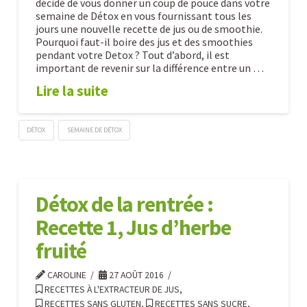
décidé de vous donner un coup de pouce dans votre
semaine de Détox en vous fournissant tous les
jours une nouvelle recette de jus ou de smoothie.
Pourquoi faut-il boire des jus et des smoothies
pendant votre Detox ? Tout d’abord, il est
important de revenir sur la différence entre un …
Lire la suite
DÉTOX
SEMAINE DE DÉTOX
Détox
Caroline
de
la
Détox de la rentrée :
rentrée
Recette 1, Jus d’herbe
:
Recette
fruité
2,
CAROLINE
27 AOÛT 2016
smoothie
RECETTES À L'EXTRACTEUR DE JUS
,
RECETTES SANS GLUTEN
,
RECETTES SANS SUCRE
,