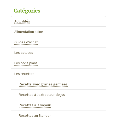
:
Catégories
Recette
1,
Actualités
Jus
Alimentation saine
d’herbe
fruité
Guides d'achat
08.27.2016
Les astuces
Les bons plans
Les recettes
Recette avec graines germées
Recettes à l'extracteur de jus
Recettes à la vapeur
Recettes au Blender