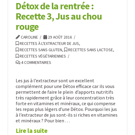
Détox de la rentrée :
jour
Recette 3, Jus au chou
6
–
rouge
recette
CAROLINE
29 AOÛT 2016
de
RECETTES À L'EXTRACTEUR DE JUS
,
jus
RECETTES SANS GLUTEN
,
RECETTES SANS LACTOSE
,
RECETTES VÉGÉTARIENNES
vert
4 COMMENTAIRES
à
base
Les jus à l’extracteur sont un excellent
de
complément pour une Détox efficace car ils vous
permettent de faire le plein d’apports nutritifs
carottes
07.12.2018
très rapidement grâce à leur concentration très
forte en vitamines et minéraux, ce qui compense
les repas plus légers d’une Détox. Pourquoi les jus
à l’extracteur de jus sont-ils si riches en vitamines
et minéraux ? Pour bien …
Lire la suite