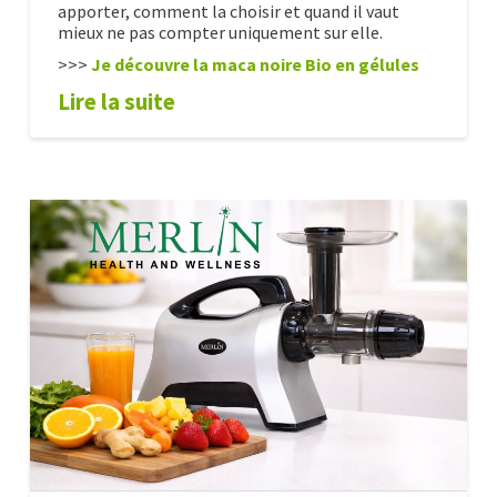
apporter, comment la choisir et quand il vaut
mieux ne pas compter uniquement sur elle.
>>>
Je découvre la maca noire Bio en gélules
Lire la suite
Cure
Alexandre
de
maca
:
énergie,
libido
et
humeur,
que
dit
la