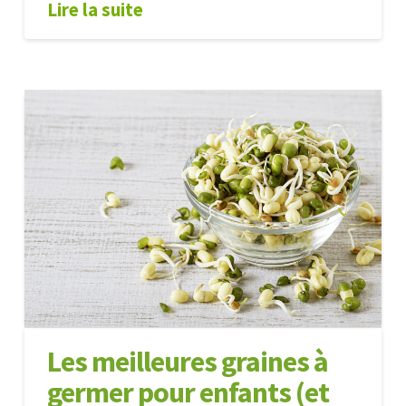
Lire la suite
Les
Alexandre
7
textures
qu’un
blender
haut
de
gamme
peut
réellement
reproduire
05.15.2026
Les meilleures graines à
germer pour enfants (et