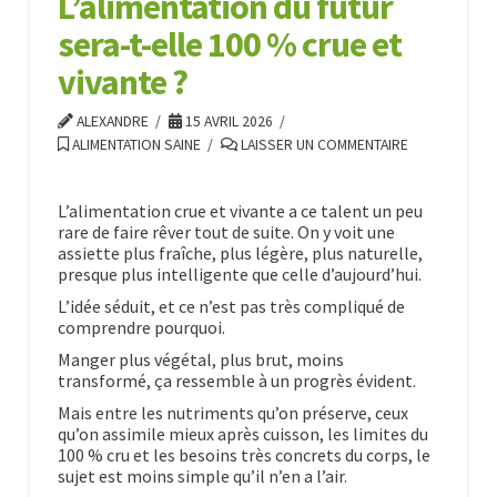
L’alimentation du futur
aimer)
04.30.2026
sera-t-elle 100 % crue et
vivante ?
ALEXANDRE
15 AVRIL 2026
ALIMENTATION SAINE
LAISSER UN COMMENTAIRE
L’alimentation crue et vivante a ce talent un peu
rare de faire rêver tout de suite. On y voit une
assiette plus fraîche, plus légère, plus naturelle,
presque plus intelligente que celle d’aujourd’hui.
L’idée séduit, et ce n’est pas très compliqué de
comprendre pourquoi.
Manger plus végétal, plus brut, moins
transformé, ça ressemble à un progrès évident.
Mais entre les nutriments qu’on préserve, ceux
qu’on assimile mieux après cuisson, les limites du
100 % cru et les besoins très concrets du corps, le
sujet est moins simple qu’il n’en a l’air.