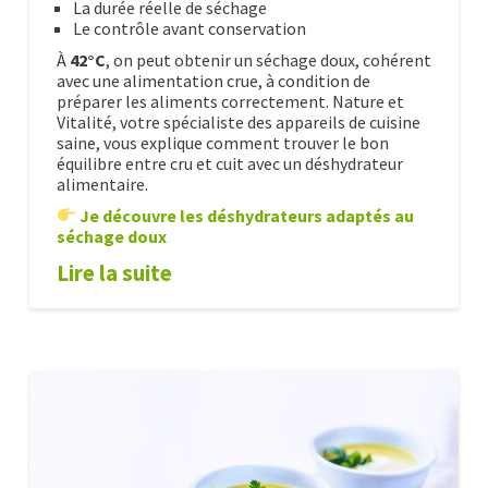
La durée réelle de séchage
Le contrôle avant conservation
À
42°C
, on peut obtenir un séchage doux, cohérent
avec une alimentation crue, à condition de
préparer les aliments correctement. Nature et
Vitalité, votre spécialiste des appareils de cuisine
saine, vous explique comment trouver le bon
équilibre entre cru et cuit avec un déshydrateur
alimentaire.
Je découvre les déshydrateurs adaptés au
séchage doux
Lire la suite
Déshydrater
Alexandre
à
42°C
:
le
point