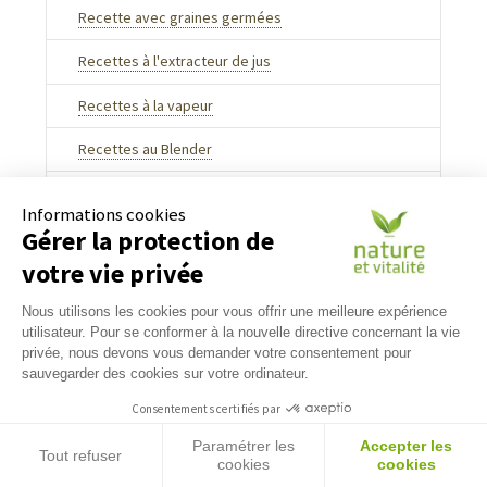
Recette avec graines germées
Recettes à l'extracteur de jus
Recettes à la vapeur
Recettes au Blender
Recettes au déshydrateur
Informations cookies
Gérer la protection de
Recettes au Vapok, cuisson vapeur douce
votre vie privée
Recettes sans gluten
Nous utilisons les cookies pour vous offrir une meilleure expérience
Recettes sans lactose
utilisateur. Pour se conformer à la nouvelle directive concernant la vie
privée, nous devons vous demander votre consentement pour
Recettes sans sucre
sauvegarder des cookies sur votre ordinateur.
Consentements certifiés par
Recettes végétariennes
Paramétrer les
Accepter les
Tout refuser
cookies
cookies