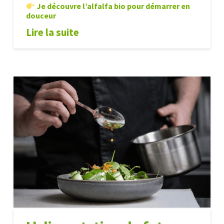
Je découvre l’alfalfa bio pour démarrer en
douceur
Lire la suite
Les
Alexandre
meilleures
graines
à
germer
pour
enfants
(et
comment
les
leur
faire