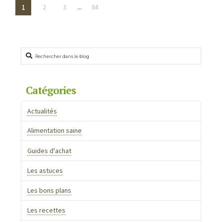
Dessert
Alexandre
1
2
3
...
84
de
Pâques
facile
Rechercher
à
faire
:
Catégories
7
Actualités
recettes
au
Alimentation saine
cacao
Guides d'achat
avec
un
Les astuces
blender
03.31.2026
Les bons plans
Les recettes