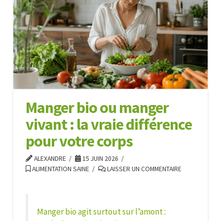
rééquilibrer
ses
hormones
à
chaque
âge
06.30.2026
Manger bio ou manger
vivant : la vraie différence
pour votre corps
ALEXANDRE
15 JUIN 2026
ALIMENTATION SAINE
LAISSER UN COMMENTAIRE
Manger bio
agit surtout sur l’amont :