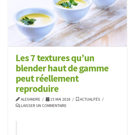
d’équilibre
de
température
pour
déshydrater
des
Les 7 textures qu’un
aliments
05.30.2026
blender haut de gamme
peut réellement
reproduire
ALEXANDRE
15 MAI 2026
ACTUALITÉS
LAISSER UN COMMENTAIRE