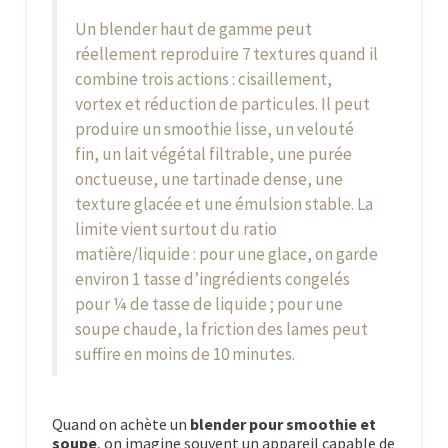
Un
blender haut de gamme
peut
réellement reproduire
7 textures
quand il
combine trois actions :
cisaillement
,
vortex
et
réduction de particules
. Il peut
produire un
smoothie lisse
, un
velouté
fin
, un
lait végétal filtrable
, une
purée
onctueuse
, une
tartinade dense
, une
texture glacée
et une
émulsion stable
. La
limite vient surtout du ratio
matière/liquide : pour une glace, on garde
environ
1 tasse d’ingrédients congelés
pour ¼ de tasse de liquide
; pour une
soupe chaude, la friction des lames peut
suffire en
moins de 10 minutes
.
Quand on achète un
blender pour smoothie et
soupe
, on imagine souvent un appareil capable de