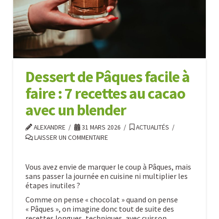
%
crue
et
vivante
?
Dessert de Pâques facile à
04.15.2026
faire : 7 recettes au cacao
avec un blender
ALEXANDRE
31 MARS 2026
ACTUALITÉS
LAISSER UN COMMENTAIRE
Vous avez envie de marquer le coup à Pâques, mais
sans passer la journée en cuisine ni multiplier les
étapes inutiles ?
Comme on pense « chocolat » quand on pense
« Pâques », on imagine donc tout de suite des
recettes longues, techniques, avec cuisson,