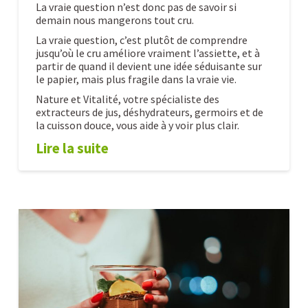
La vraie question n’est donc pas de savoir si
demain nous mangerons tout cru.
La vraie question, c’est plutôt de comprendre
jusqu’où le cru améliore vraiment l’assiette, et à
partir de quand il devient une idée séduisante sur
le papier, mais plus fragile dans la vraie vie.
Nature et Vitalité, votre spécialiste des
extracteurs de jus, déshydrateurs, germoirs et de
la cuisson douce, vous aide à y voir plus clair.
Lire la suite
L’alimentation
Alexandre
du
futur
sera-
t-
elle
100