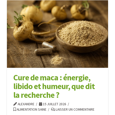
brocoli
à
germer
:
la
meilleure
source
naturelle
de
sulforaphane
07.30.2026
Cure de maca : énergie,
libido et humeur, que dit
la recherche ?
ALEXANDRE
15 JUILLET 2026
ALIMENTATION SAINE
LAISSER UN COMMENTAIRE