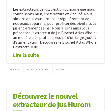
Les extracteurs de jus, c’est un domaine que nous
connaissons bien, chez Nature et Vitalité. Nous
aimons ainsi vous proposer régulièrement de
nouveaux appareils, pour profiter des bienfaits de
jus entièrement sains ! Nous allons ainsi vous
présenter l’extracteur de jus Biochef Atlas Whole :
un modèle très pratique, équipé d’un large goulot
d’alimentation. Découvrez le Biochef Atlas Whole
L’extracteur de …
Lire la suite
BIOCHEF
EXTRACTEUR DE JUS
NOUVEAU
Biochef
Caroline
Atlas
Whole
Découvrez le nouvel
:
extracteur de jus Hurom
nouvel