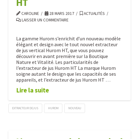
extracteur
HT
de
CAROLINE
28 MARS 2017
ACTUALITÉS
jus
LAISSER UN COMMENTAIRE
04.11.2017
La gamme Hurom s’enrichit d’un nouveau modèle
élégant et design avec le tout nouvel extracteur
de jus vertical Hurom HT, que vous pouvez
découvrir en avant première sur la Boutique
Nature et Vitalité. Les particularités de
l’extracteur de jus Hurom HT La marque Hurom
soigne autant le design que les capacités de ses
appareils, et l’extracteur de jus Hurom HT …
Lire la suite
EXTRACTEUR DEJUS
HUROM
NOUVEAU
Découvrez
Caroline
le
nouvel