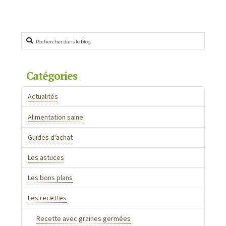
L’extracteur
Caroline
de
jus
Rechercher
vertical
Omega
Catégories
MMV
702
Actualités
:
Alimentation saine
une
nouveauté
Guides d'achat
Omega
Les astuces
chez
Nature
Les bons plans
et
Les recettes
Vitalité
Recette avec graines germées
!