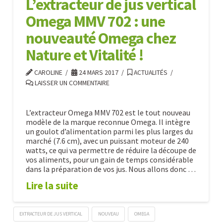
L’extracteur de jus vertical
extracteur
Omega MMV 702 : une
de
jus
nouveauté Omega chez
Hurom
Nature et Vitalité !
HT
03.28.2017
CAROLINE
24 MARS 2017
ACTUALITÉS
LAISSER UN COMMENTAIRE
L’extracteur Omega MMV 702 est le tout nouveau
modèle de la marque reconnue Omega. Il intègre
un goulot d’alimentation parmi les plus larges du
marché (7.6 cm), avec un puissant moteur de 240
watts, ce qui va permettre de réduire la découpe de
vos aliments, pour un gain de temps considérable
dans la préparation de vos jus. Nous allons donc …
Lire la suite
EXTRACTEUR DE JUS VERTICAL
NOUVEAU
OMEGA