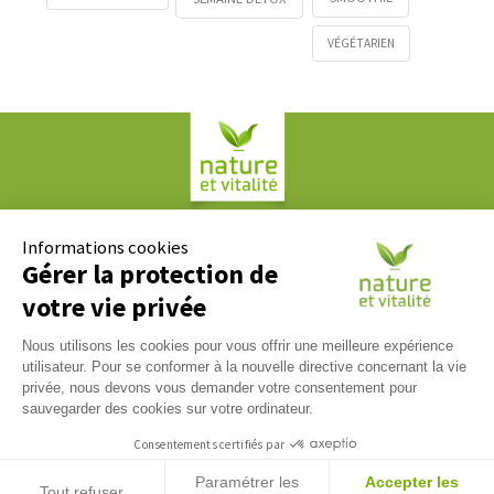
VÉGÉTARIEN
Société COPLAN
61, rue Paul Duvivier
Informations cookies
69007 LYON
Gérer la protection de
votre vie privée
Contact
Nous utilisons les cookies pour vous offrir une meilleure expérience
Nous répondons à tous vos messages du lundi au vendredi
utilisateur. Pour se conformer à la nouvelle directive concernant la vie
09h00 / 17h00. Contactez-nous via notre
formulaire de
privée, nous devons vous demander votre consentement pour
contact
.
sauvegarder des cookies sur votre ordinateur.
Tél :
04 37 65 17 17
Consentements certifiés par
Paramétrer les
Accepter les
Tout refuser