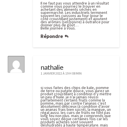
Il ne faut pas vous attendre à un résultat
comme vous pourriez le trouver en
achetant des aliments séchés en
supermarché. Les industriels terminent
souvent les cuissons au four (pour le
côté croustillant justement) et ajoutent
des arômes (sel/poivre) à outrance pour
donner plus de goût…
Belle journée à vous.
Répondre
nathalie
1 JANVIER 2022 À 19 H 08 MIN
si vous faites des chips de kale, pomme
de terre ou patate douce, vous aurez un
produit croustillant à condition d’y mettre
un peu d’huile. je n’ai jamais réussi
parfaitement certains fruits comme la
pomme, mais par contre l’ananas c’est
absolument délicieux (à condition d’avoir
un ananas frais bien sucré), la mangue, un
régal aussi. les cuirs de fruits ne font pas
long feu non plus. mais je comprends que
vous soyez déçue certaines fois car les
produits achetés sont souvent
déshydratés à haute température. mais