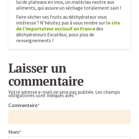
lui de plateaux en inox, un matériau neutre aux
aliments, qui assure un séchage totalement sain !
Faire sécher ses fruits au déshydrateur vous
intéresse ? N’hésitez pas à vous rendre sur
le site
de l’importateur exclusif en France
des
déshydrateurs Excalibur, pour plus de
renseignements !
Faire
Caroline
sécher
Laisser un
ses
commentaire
fruits
au
Votre adresse e-mail ne sera pas publiée.
Les champs
obligatoires sont indiqués avec
*
déshydrateur
:
Commentaire
*
pourquoi
est-
ce
Nom
*