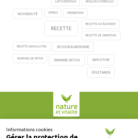
LAITS VÉGÉTAUX
MOULIN A CÉRÉALES
OMEGA
PROMOTION
NOUVEAUTÉ
RECETTE AU BLENDER
RECETTE
RECETTE DE SMOOTHIE
RECETTE SANS GLUTEN
SÉCHOIR ALIMENTAIRE
SEMAINE DE DÉTOX
SMOOTHIE
SEMAINE DETOX
VÉGÉTARIEN
Société COPLAN
61, rue Paul Duvivier
Informations cookies
69007 LYON
Gérer la protection de