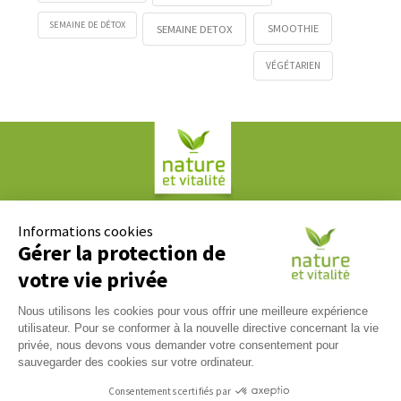
SEMAINE DE DÉTOX
SMOOTHIE
SEMAINE DETOX
VÉGÉTARIEN
Société COPLAN
61, rue Paul Duvivier
Informations cookies
69007 LYON
Gérer la protection de
votre vie privée
Contact
Nous utilisons les cookies pour vous offrir une meilleure expérience
Nous répondons à tous vos messages du lundi au vendredi
utilisateur. Pour se conformer à la nouvelle directive concernant la vie
09h00 / 17h00. Contactez-nous via notre
formulaire de
privée, nous devons vous demander votre consentement pour
contact
.
sauvegarder des cookies sur votre ordinateur.
Tél :
04 37 65 17 17
Consentements certifiés par