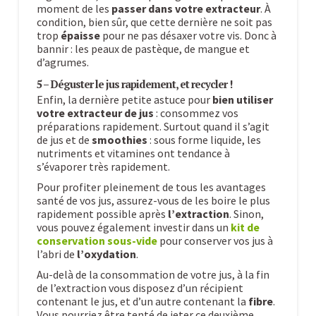
moment de les
passer dans votre extracteur
. À
condition, bien sûr, que cette dernière ne soit pas
trop
épaisse
pour ne pas désaxer votre vis. Donc à
bannir : les peaux de pastèque, de mangue et
d’agrumes.
5 – Déguster le jus rapidement, et recycler !
Enfin, la dernière petite astuce pour
bien utiliser
votre extracteur de jus
: consommez vos
préparations rapidement. Surtout quand il s’agit
de jus et de
smoothies
: sous forme liquide, les
nutriments et vitamines ont tendance à
s’évaporer très rapidement.
Pour profiter pleinement de tous les avantages
santé de vos jus, assurez-vous de les boire le plus
rapidement possible après
l’extraction
. Sinon,
vous pouvez également investir dans un
kit de
conservation sous-vide
pour conserver vos jus à
l’abri de
l’oxydation
.
Au-delà de la consommation de votre jus, à la fin
de l’extraction vous disposez d’un récipient
contenant le jus, et d’un autre contenant la
fibre
.
Vous pourriez être tenté de jeter ce deuxième