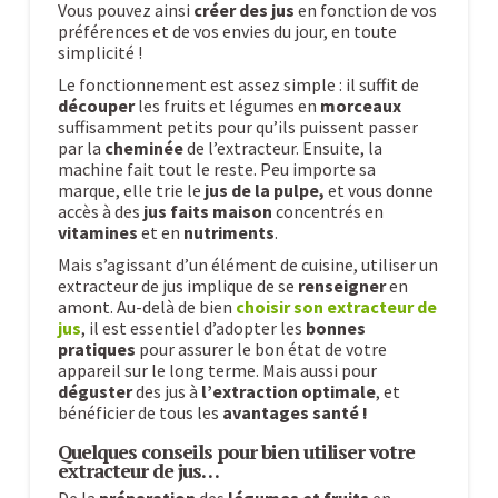
Vous pouvez ainsi
créer des jus
en fonction de vos
préférences et de vos envies du jour, en toute
simplicité !
Le fonctionnement est assez simple : il suffit de
découper
les fruits et légumes en
morceaux
suffisamment petits pour qu’ils puissent passer
par la
cheminée
de l’extracteur. Ensuite, la
machine fait tout le reste. Peu importe sa
marque, elle trie le
jus de la pulpe,
et vous donne
accès à des
jus faits maison
concentrés en
vitamines
et en
nutriments
.
Mais s’agissant d’un élément de cuisine, utiliser un
extracteur de jus implique de se
renseigner
en
amont. Au-delà de bien
choisir son extracteur de
jus
, il est essentiel d’adopter les
bonnes
pratiques
pour assurer le bon état de votre
appareil sur le long terme. Mais aussi pour
déguster
des jus à
l’extraction optimale
, et
bénéficier de tous les
avantages santé !
Quelques conseils pour bien utiliser votre
extracteur de jus…
De la
préparation
des
légumes et fruits
en