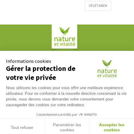
VÉGÉTARIEN
Société COPLAN
61, rue Paul Duvivier
Informations cookies
69007 LYON
Gérer la protection de
votre vie privée
Contact
Nous utilisons les cookies pour vous offrir une meilleure expérience
Nous répondons à tous vos messages du lundi au vendredi
utilisateur. Pour se conformer à la nouvelle directive concernant la vie
09h00 / 17h00. Contactez-nous via notre
formulaire de
privée, nous devons vous demander votre consentement pour
contact
.
sauvegarder des cookies sur votre ordinateur.
Tél :
04 37 65 17 17
Consentements certifiés par
Paramétrer les
Accepter les
Tout refuser
cookies
cookies