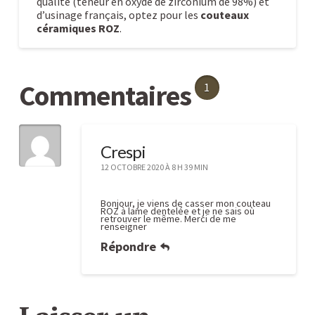
qualité (teneur en oxyde de zirconium de 98%) et
d’usinage français, optez pour les
couteaux
céramiques ROZ
.
Les
Caroline
couteaux
Commentaires
1
à
lames
céramiques
03.02.2010
Crespi
12 OCTOBRE 2020 À 8 H 39 MIN
Bonjour, je viens de casser mon couteau
ROZ à lame dentelée et je ne sais où
retrouver le même. Merci de me
renseigner
Répondre