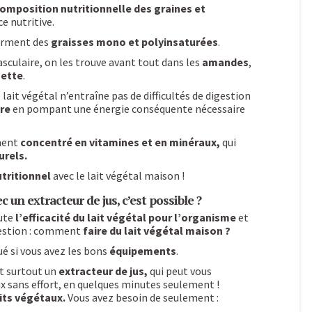
omposition nutritionnelle des graines et
e nutritive.
ferment des
graisses mono et polyinsaturées
.
sculaire, on les trouve avant tout dans les
amandes
,
sette
.
e lait végétal n’entraîne pas de difficultés de digestion
re
en pompant une énergie conséquente nécessaire
ment
concentré en vitamines et en minéraux,
qui
urels.
utritionnel
avec le lait végétal maison !
c un extracteur de jus, c’est possible ?
ute
l’efficacité du lait végétal pour l’organisme
et
question : comment
faire du lait végétal maison ?
ué si vous avez les bons
équipements
.
t surtout un
extracteur de jus,
qui peut vous
ux sans effort, en quelques minutes seulement !
its végétaux.
Vous avez besoin de seulement :