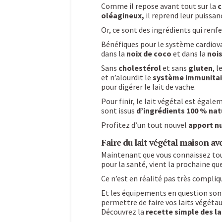
Comme il repose avant tout sur la
c
oléagineux,
il reprend leur puissanc
Or, ce sont des ingrédients qui ren
Bénéfiques pour le système cardiova
dans la
noix de coco
et dans la
noi
Sans
cholestérol
et sans
gluten
, l
et n’alourdit le
système immunitai
pour digérer le lait de vache.
Pour finir, le lait végétal est égale
sont issus
d’ingrédients 100 % nat
Profitez d’un tout nouvel
apport n
Faire du lait végétal maison ave
Maintenant que vous connaissez to
pour la santé, vient la prochaine 
Ce n’est en réalité pas très compliq
Et les équipements en question son
permettre de faire vos laits végéta
Découvrez la
recette simple des la