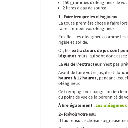
150 grammes d’oléagineux de vot
2 litres d’eau de source
1 – Faire tremper les oléagineux
La toute première chose à faire lor
faire tremper vos oléagineux.
En effet, les oléagineux comme les 
rigide et solide.
Or, les
extracteurs de jus sont pe
légumes
mûrs, qui sont donc assez
La
vis de l’extracteur
n’est pas pré
Avant de faire votre jus, il est donc
heures à 12 heures,
pendant lequel
oléagineux.
Ce trempage ne change en rien leur
du point de vue de la pérennité de vo
À lire également :
Les oléagineux :
2 – Prévoir votre eau
Il faut ensuite choisir soigneusemen