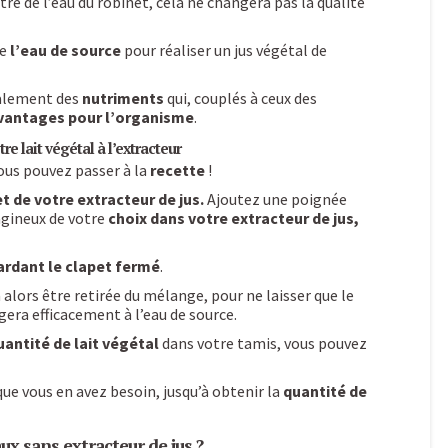
e de l’eau du robinet, cela ne changera pas la qualité
de
l’eau de source
pour réaliser un jus végétal de
galement des
nutriments
qui, couplés à ceux des
vantages pour l’organisme
.
re lait végétal à l’extracteur
vous pouvez passer à la
recette
!
t de votre extracteur de jus.
Ajoutez une poignée
agineux de votre
choix dans votre extracteur de jus,
ardant le clapet fermé
.
 alors être retirée du mélange, pour ne laisser que le
gera efficacement à l’eau de source.
antité de lait végétal
dans votre tamis, vous pouvez
ue vous en avez besoin, jusqu’à obtenir la
quantité de
x sans extracteur de jus ?