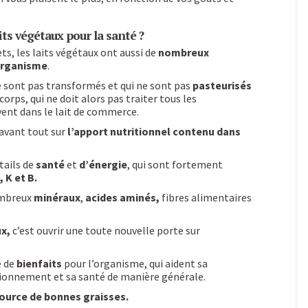
its végétaux pour la santé ?
s, les laits végétaux ont aussi de
nombreux
’organisme
.
e sont pas transformés et qui ne sont pas
pasteurisés
rps, qui ne doit alors pas traiter tous les
vent dans le lait de commerce.
 avant tout sur
l’apport nutritionnel contenu dans
tails de
santé
et
d’énergie
, qui sont fortement
 K et B.
ombreux
minéraux
,
acides aminés,
fibres alimentaires
ux,
c’est ouvrir une toute nouvelle porte sur
e de
bienfaits
pour l’organisme, qui aident sa
tionnement et sa santé de manière générale.
ource de bonnes graisses.