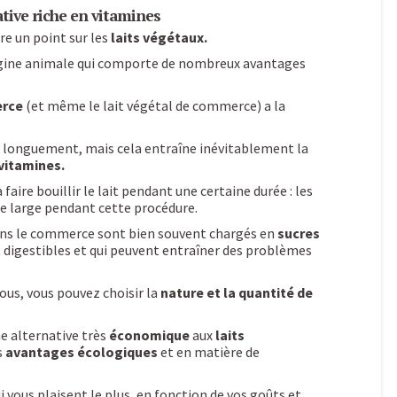
ative riche en vitamines
re un point sur les
laits végétaux.
origine animale qui comporte de nombreux avantages
erce
(et même le lait végétal de commerce) a la
s longuement, mais cela entraîne inévitablement la
vitamines.
 faire bouillir le lait pendant une certaine durée : les
e large pendant cette procédure.
 dans le commerce sont bien souvent chargés en
sucres
 digestibles et qui peuvent entraîner des problèmes
vous, vous pouvez choisir la
nature et la quantité de
ne alternative très
économique
aux
laits
s
avantages écologiques
et en matière de
i vous plaisent le plus, en fonction de vos goûts et