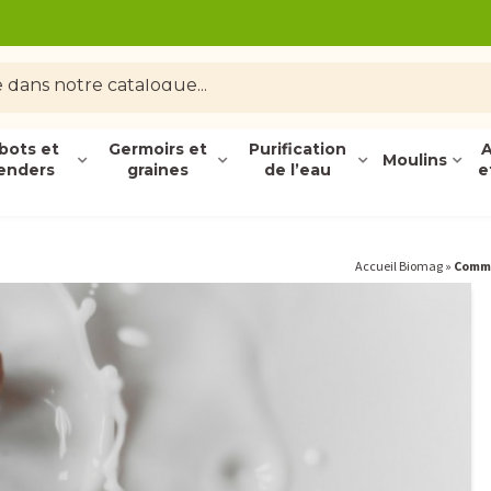
bots et
Germoirs et
Purification
A
Moulins
enders
graines
de l’eau
e
Accueil Biomag
»
Commen