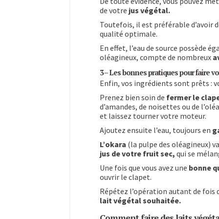
De toute évidence, vous pouvez mettr
de votre
jus végétal.
Toutefois, il est préférable d’avoir 
qualité optimale.
En effet, l’eau de source possède é
oléagineux, compte de nombreux
a
3 – Les bonnes pratiques pour faire vot
Enfin, vos ingrédients sont prêts : 
Prenez bien soin de
fermer le clape
d’amandes, de noisettes ou de l’olé
et laissez tourner votre moteur.
Ajoutez ensuite l’eau, toujours en
g
L’okara
(la pulpe des oléagineux) va
jus de votre fruit sec,
qui se mélan
Une fois que vous avez une
bonne qu
ouvrir le clapet.
Répétez l’opération autant de fois q
lait végétal souhaitée.
Comment faire des laits végétau