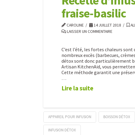
Recette d’infus
fraise-basilic
CAROLINE
14 JUILLET 2018
AL
LAISSER UN COMMENTAIRE
C’est l’été, les fortes chaleurs so
nombreux excès (barbecues, crèmes 
détox sont donc particulièrement bie
Artisan KitchenAid, vous permettent
Cette méthode garantit une préserva
…
Lire la suite
APPAREIL POUR INFUSION
BOISSON DÉTOX
INFUSION DÉTOX