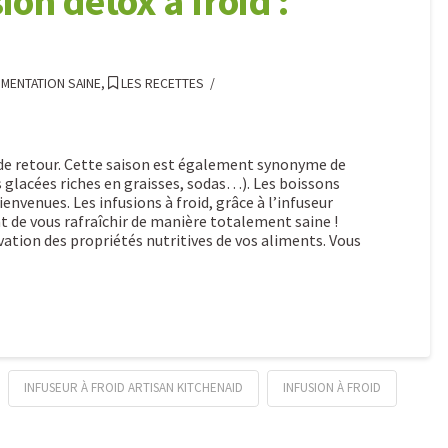
ion détox à froid :
IMENTATION SAINE
,
LES RECETTES
nt de retour. Cette saison est également synonyme de
glacées riches en graisses, sodas…). Les boissons
nvenues. Les infusions à froid, grâce à l’infuseur
 de vous rafraîchir de manière totalement saine !
tion des propriétés nutritives de vos aliments. Vous
INFUSEUR À FROID ARTISAN KITCHENAID
INFUSION À FROID