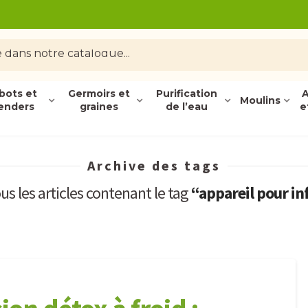
bots et
Germoirs et
Purification
A
Moulins
enders
graines
de l’eau
e
Archive des tags
ous les articles contenant le tag
“appareil pour in