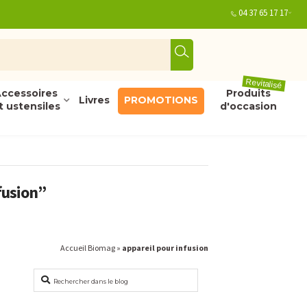
04 37 65 17 17
Revitalisé
ccessoires
Produits
Livres
PROMOTIONS
t ustensiles
d'occasion
fusion”
Accueil Biomag
»
appareil pour infusion
Rechercher