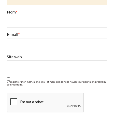
Sedona
Combo
Nom
*
07.16.2018
E-mail
*
Site web
Enregistrer mon nom, mon e-mail et mon site dans le navigateur pour mon prochain
commentaire.