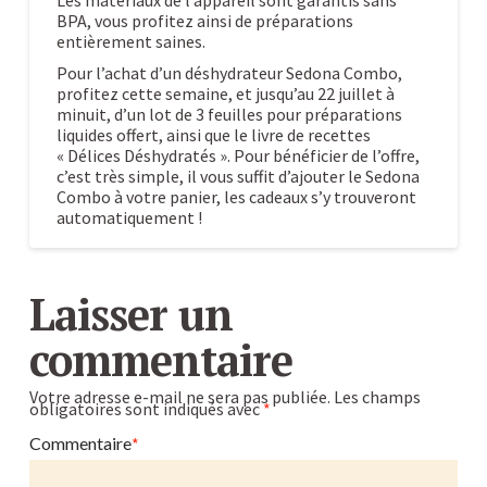
BPA, vous profitez ainsi de préparations
entièrement saines.
Pour l’achat d’un déshydrateur Sedona Combo,
profitez cette semaine, et jusqu’au 22 juillet à
minuit, d’un lot de 3 feuilles pour préparations
liquides offert, ainsi que le livre de recettes
« Délices Déshydratés ». Pour bénéficier de l’offre,
c’est très simple, il vous suffit d’ajouter le Sedona
Combo à votre panier, les cadeaux s’y trouveront
automatiquement !
Faites
Caroline
sécher
Laisser un
vos
commentaire
aliments
facilement
Votre adresse e-mail ne sera pas publiée.
Les champs
obligatoires sont indiqués avec
*
avec
le
Commentaire
*
déshydrateur