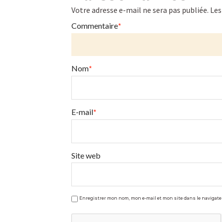
printemps
Votre adresse e-mail ne sera pas publiée.
Les
aux
Commentaire
*
graines
germées
03.25.2020
Nom
*
E-mail
*
Site web
Enregistrer mon nom, mon e-mail et mon site dans le naviga