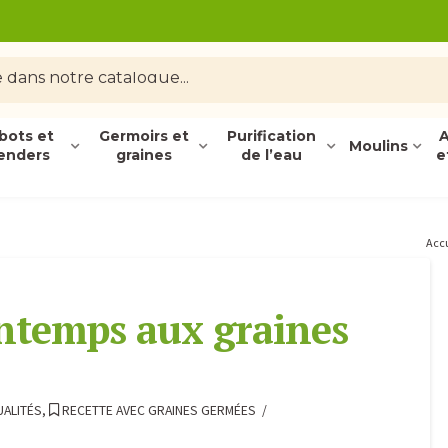
bots et
Germoirs et
Purification
A
Moulins
enders
graines
de l’eau
e
Acc
intemps aux graines
ALITÉS
,
RECETTE AVEC GRAINES GERMÉES