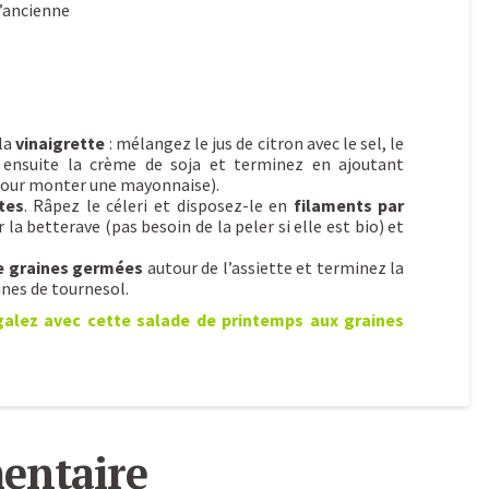
l’ancienne
 la
vinaigrette
: mélangez le jus de citron avec le sel, le
 ensuite la crème de soja et terminez en ajoutant
pour monter une mayonnaise).
tes
. Râpez le céleri et disposez-le en
filaments par
r la betterave (pas besoin de la peler si elle est bio) et
.
de graines germées
autour de l’assiette et terminez la
ines de tournesol.
alez avec cette salade de printemps aux graines
entaire