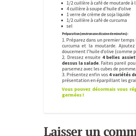
1/2 cuillère à café de moutarde à 
4 cuillère à soupe d’huile d’olive
1 verre de crème de soja liquide
1/2 cuillère à café de curcuma
sel
Préparation (environ une dizaine de minutes) :
1. Préparez dans un premier temps
curcuma et la moutarde. Ajoutez
doucement l’huile d’olive (comme 
2. Dressez ensuite
4 belles assiet
dessus la salade
. Faites pareil pou
parsemez avec les cubes de pomme
3. Présentez enfin vos
4 variétés 
présentation en éparpillant les gra
Vous pouvez désormais vous rég
germées !
Salade
Caroline
de
Laisser un comm