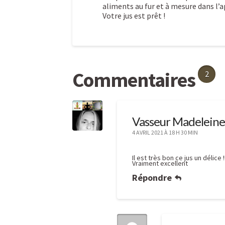
aliments au fur et à mesure dans l’
Votre jus est prêt !
Recette
Caroline
de
Commentaires
2
jus
d’avril
Vasseur Madeleine
détoxifiant
04.05.2019
4 AVRIL 2021 À 18 H 30 MIN
Il est très bon ce jus un délice
Vraiment excellent
Répondre