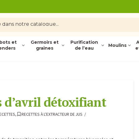
bots et
Germoirs et
Purification
A
Moulins
enders
graines
de l’eau
e
 d’avril détoxifiant
ECETTES
,
RECETTES À L'EXTRACTEUR DE JUS