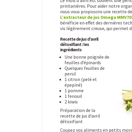
Le mois d’avril est souvent une péri
printanières. Pour aider notre org
nous vous proposons une recette de j
L’extracteur de jus Omega MMV70
bénéficie en effet des dernières tech
vis légèrement creuse, qui permet d’
Recette de jus d’avril
détoxifiant : les
ingrédients
Une bonne poignée de
feuilles d’épinards
Quelques feuilles de
persil
1 citron (pelé et
épepiné)
1 pomme
1 fenouil
2 kiwis
Préparation de la
recette de jus d’avril
détoxifiant
Coupez vos aliments en petits morce