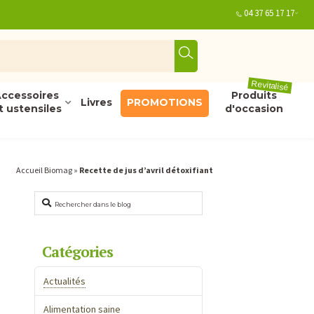
04 37 65 17 17
Revitalisé
ccessoires
Produits
Livres
PROMOTIONS
t ustensiles
d'occasion
Accueil Biomag
»
Recette de jus d’avril détoxifiant
Rechercher
Catégories
Actualités
Alimentation saine