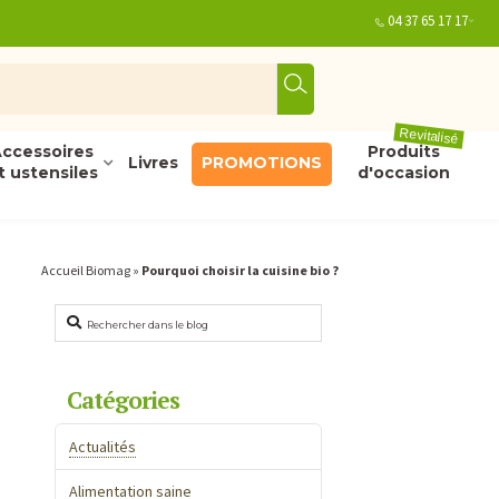
04 37 65 17 17
Revitalisé
ccessoires
Produits
Livres
PROMOTIONS
t ustensiles
d'occasion
Accueil Biomag
»
Pourquoi choisir la cuisine bio ?
Rechercher
Catégories
Actualités
Alimentation saine