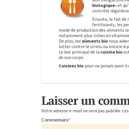
biologique
» et qu
contrôle régulière
Ensuite, le fait de
fertilisants, les p
mode de production des aliments leu
notamment plus riches en vitamines
De plus, les
aliments bio
nous aiden
lutter contre le stress ou encore à 
Le but principal de la
cuisine bio
est
de son corps.
Cuisinez bio
pour ne jamais avoir à c
Pourquoi
Caroline
choisir
Laisser un comm
la
Votre adresse e-mail ne sera pas publiée.
Les
cuisine
Commentaire
*