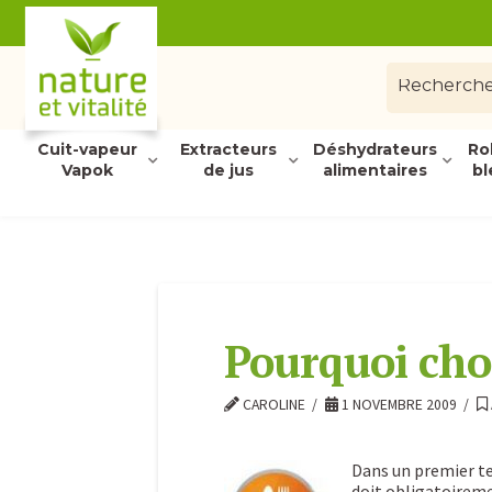
Cuit-vapeur
Extracteurs
Déshydrateurs
Ro
Vapok
de jus
alimentaires
bl
Pourquoi choi
CAROLINE
1 NOVEMBRE 2009
Dans un premier t
doit obligatoirem