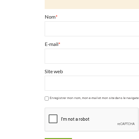
bio
?
Nom
*
11.01.2009
E-mail
*
Site web
Enregistrer mon nom, mon e-mail et mon site dans le naviga