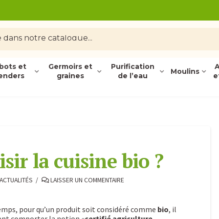
bots et
Germoirs et
Purification
A
Moulins
enders
graines
de l’eau
e
sir la cuisine bio ?
ACTUALITÉS
LAISSER UN COMMENTAIRE
emps, pour qu’un produit soit considéré comme
bio
, il
ent comporter la notion «
certifié agriculture