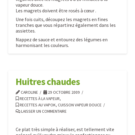
vapeur douce.
Les magrets doivent être rosés à cœur .
Une fois cuits, découpez les magrets en fines
tranches que vous répartirez également dans les
assiettes.
Nappez de sauce et entourez des légumes en
harmonisant les couleurs.
Magrets
Caroline
de
canard
Huitres chaudes
aigre
doux
CAROLINE
29 OCTOBRE 2009
10.29.2009
RECETTES À LA VAPEUR
,
RECETTES AU VAPOK, CUISSON VAPEUR DOUCE
LAISSER UN COMMENTAIRE
Ce plat très simple à réaliser, est tellement vite