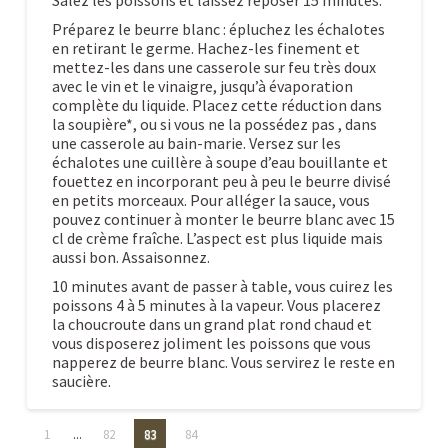
Salez les poissons et laissez reposer 15 minutes.
Préparez le beurre blanc : épluchez les échalotes
en retirant le germe. Hachez-les finement et
mettez-les dans une casserole sur feu très doux
avec le vin et le vinaigre, jusqu’à évaporation
complète du liquide. Placez cette réduction dans
la soupière*, ou si vous ne la possédez pas , dans
une casserole au bain-marie. Versez sur les
échalotes une cuillère à soupe d’eau bouillante et
fouettez en incorporant peu à peu le beurre divisé
en petits morceaux. Pour alléger la sauce, vous
pouvez continuer à monter le beurre blanc avec 15
cl de crème fraîche. L’aspect est plus liquide mais
aussi bon. Assaisonnez.
10 minutes avant de passer à table, vous cuirez les
poissons 4 à 5 minutes à la vapeur. Vous placerez
la choucroute dans un grand plat rond chaud et
vous disposerez joliment les poissons que vous
napperez de beurre blanc. Vous servirez le reste en
saucière.
Choucroute
Caroline
1
...
82
83
84