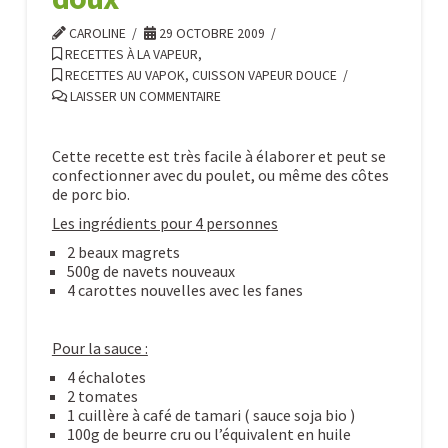
et
au
CAROLINE
29 OCTOBRE 2009
pistou
RECETTES À LA VAPEUR
,
10.29.2009
RECETTES AU VAPOK, CUISSON VAPEUR DOUCE
LAISSER UN COMMENTAIRE
Cette recette est très facile à élaborer et peut se
confectionner avec du poulet, ou même des côtes
de porc bio.
Les ingrédients pour 4 personnes
2 beaux magrets
500g de navets nouveaux
4 carottes nouvelles avec les fanes
Pour la sauce :
4 échalotes
2 tomates
1 cuillère à café de tamari ( sauce soja bio )
100g de beurre cru ou l’équivalent en huile