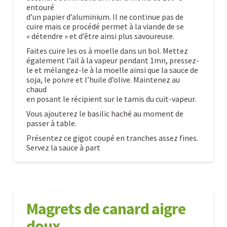
entouré
d’un papier d’aluminium. Il ne continue pas de
cuire mais ce procédé permet à la viande de se
« détendre » et d’être ainsi plus savoureuse.
Faites cuire les os à moelle dans un bol. Mettez
également l’ail à la vapeur pendant 1mn, pressez-
le et mélangez-le à la moelle ainsi que la sauce de
soja, le poivre et l’huile d’olive. Maintenez au
chaud
en posant le récipient sur le tamis du cuit-vapeur.
Vous ajouterez le basilic haché au moment de
passer à table.
Présentez ce gigot coupé en tranches assez fines.
Servez la sauce à part
Gigot
Caroline
à
la
Magrets de canard aigre
moelle
doux