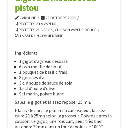
vapeur
10.29.2009
pistou
CAROLINE
29 OCTOBRE 2009
RECETTES À LA VAPEUR
,
RECETTES AU VAPOK, CUISSON VAPEUR DOUCE
LAISSER UN COMMENTAIRE
Ingrédients
1 gigot d’agneau désossé
6 os à moelle de bœuf
1 bouquet de basilic frais
8 gousses d’ail
3 c. à soupe de sauce de soja
15 cl d’huile d’olive
Sel marin, poivre blanc
Salez le gigot et laissez reposer 15 mn.
Placez-le dans le panier du cuit-vapeur, laissez
cuire 20 à 25mn selon la grosseur. Poivrez après la
cuisson. Le gigot, une fois cuit, peut très bien
attendre 30mn dans un four à moins de 100°C