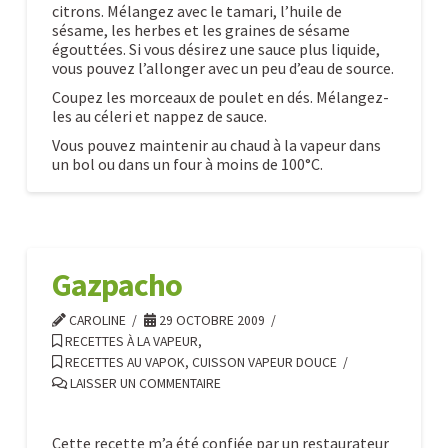
citrons. Mélangez avec le tamari, l’huile de
sésame, les herbes et les graines de sésame
égouttées. Si vous désirez une sauce plus liquide,
vous pouvez l’allonger avec un peu d’eau de source.
Coupez les morceaux de poulet en dés. Mélangez-
les au céleri et nappez de sauce.
Vous pouvez maintenir au chaud à la vapeur dans
un bol ou dans un four à moins de 100°C.
Poulet
Caroline
au
citron
10.29.2009
Gazpacho
CAROLINE
29 OCTOBRE 2009
RECETTES À LA VAPEUR
,
RECETTES AU VAPOK, CUISSON VAPEUR DOUCE
LAISSER UN COMMENTAIRE
Cette recette m’a été confiée par un restaurateur