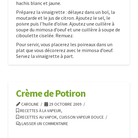
hachis blanc et jaune.
Préparez la vinaigrette : délayez dans un bol, la
moutarde et le jus de citron. Ajoutez le sel, le
poivre puis l’huile d’olive. Ajoutez une cuillère à
soupe du mimosa d’oeuf et une cuillère à soupe de
ciboulette ciselée. Remuez.
Pour servir, vous placerez les poireaux dans un
plat que vous décorerez avec le mimosa d’oeuf.
Servez la vinaigrette à part.
Poireaux
Caroline
vinaigrette
mimosas
10.29.2009
Crème de Potiron
CAROLINE
29 OCTOBRE 2009
RECETTES À LA VAPEUR
,
RECETTES AU VAPOK, CUISSON VAPEUR DOUCE
LAISSER UN COMMENTAIRE