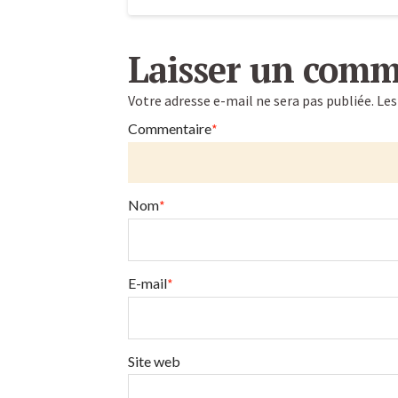
L’extracteur
Caroline
de
Laisser un comm
jus
Votre adresse e-mail ne sera pas publiée.
Les
manuel
Commentaire
*
Z
Star
Nom
*
et
le
Healthy
E-mail
*
Juicer
:
Site web
le