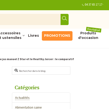
04 37 65 17 17
Revitalisé
ccessoires
Produits
Livres
PROMOTIONS
t ustensiles
d'occasion
e jus manuel Z Star et le Healthy Juicer : le comparatif
Rechercher
Catégories
Actualités
Alimentation saine