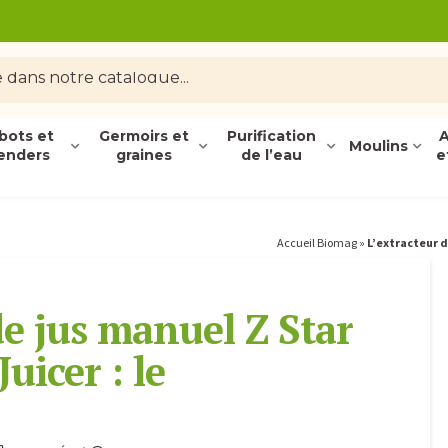
bots et
Germoirs et
Purification
A
Moulins
enders
graines
de l’eau
e
Accueil Biomag
»
L’extracteur d
de jus manuel Z Star
Juicer : le