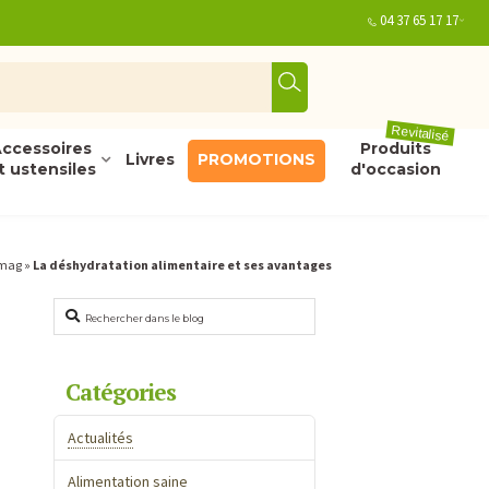
04 37 65 17 17
Revitalisé
ccessoires
Produits
Livres
PROMOTIONS
t ustensiles
d'occasion
omag
»
La déshydratation alimentaire et ses avantages
Rechercher
Catégories
Actualités
Alimentation saine