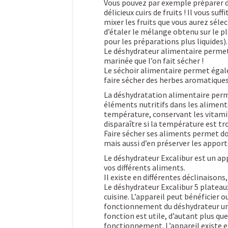
Vous pouvez par exemple préparer 
délicieux cuirs de fruits ! Il vous suffi
mixer les fruits que vous aurez séle
d’étaler le mélange obtenu sur le pla
pour les préparations plus liquides).
Le déshydrateur alimentaire permet d
marinée que l’on fait sécher !
Le séchoir alimentaire permet égal
faire sécher des herbes aromatiques,
La déshydratation alimentaire per
éléments nutritifs dans les aliments
température, conservant les vitam
disparaître si la température est t
Faire sécher ses aliments permet d
mais aussi d’en préserver les apport
Le déshydrateur Excalibur est un a
vos différents aliments.
Il existe en différentes déclinaisons
Le déshydrateur Excalibur 5 plateau
cuisine. L’appareil peut bénéficier 
fonctionnement du déshydrateur un
fonction est utile, d’autant plus q
fonctionnement. L’appareil existe e