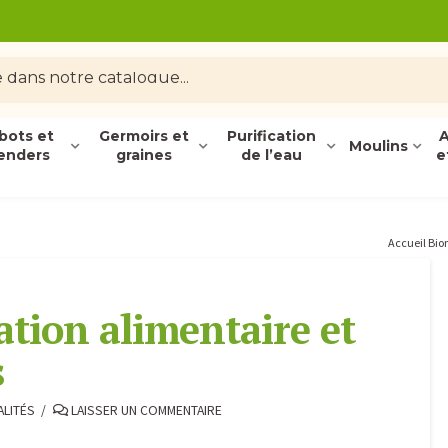
bots et
Germoirs et
Purification
A
Moulins
enders
graines
de l’eau
e
Accueil Bi
tion alimentaire et
s
LITÉS
LAISSER UN COMMENTAIRE