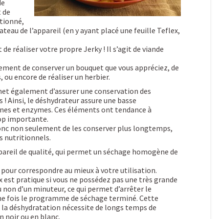
de
t de
ctionné,
teau de l’appareil (en y ayant placé une feuille Teflex,
e réaliser votre propre Jerky ! Il s’agit de viande
ement de conserver un bouquet que vous appréciez, de
 ou encore de réaliser un herbier.
met également d’assurer une conservation des
 ! Ainsi, le déshydrateur assure une basse
ines et enzymes. Ces éléments ont tendance à
rop importante.
onc non seulement de les conserver plus longtemps,
s nutritionnels.
ppareil de qualité, qui permet un séchage homogène de
, pour correspondre au mieux à votre utilisation.
x est pratique si vous ne possédez pas une très grande
ou non d’un minuteur, ce qui permet d’arrêter le
e fois le programme de séchage terminé. Cette
ue la déshydratation nécessite de longs temps de
n noir ou en blanc.