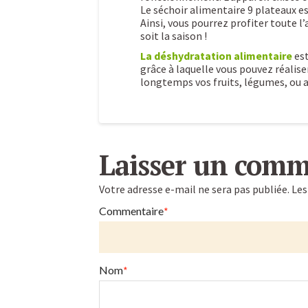
Le séchoir alimentaire 9 plateaux es
Ainsi, vous pourrez profiter toute l
soit la saison !
La déshydratation alimentaire
est
grâce à laquelle vous pouvez réalis
longtemps vos fruits, légumes, ou a
La
Caroline
déshydratation
Laisser un comm
alimentaire
Votre adresse e-mail ne sera pas publiée.
Les
et
Commentaire
*
ses
avantages
06.29.2016
Nom
*