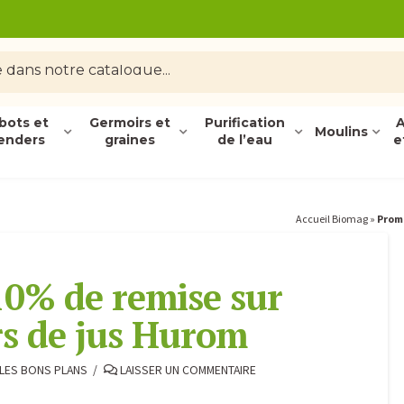
bots et
Germoirs et
Purification
A
Moulins
enders
graines
de l’eau
e
Accueil Biomag
»
Promo
10% de remise sur
rs de jus Hurom
LES BONS PLANS
LAISSER UN COMMENTAIRE