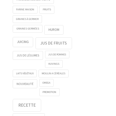
FRUITS
FARINE MAISON
GRAINES À GERMER
GRAINES GERMÉES
HUROM
JUICING
JUS DE FRUITS
JUS DE POMMES
JUS DE LÉGUMES
KUVINGS
LAITS VÉGÉTAUX
MOULIN A CÉRÉALES
OMEGA
NOUVEAUTÉ
PROMOTION
RECETTE