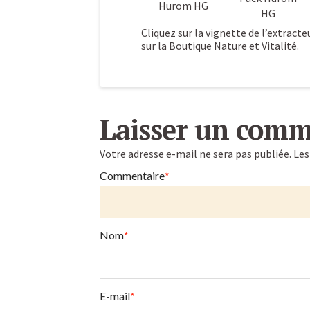
Hurom HG
HG
Cliquez sur la vignette de l’extracte
sur la Boutique Nature et Vitalité.
Promotion
Caroline
:
Laisser un comm
10%
Votre adresse e-mail ne sera pas publiée.
Les
de
Commentaire
*
remise
sur
Nom
*
les
extracteurs
de
E-mail
*