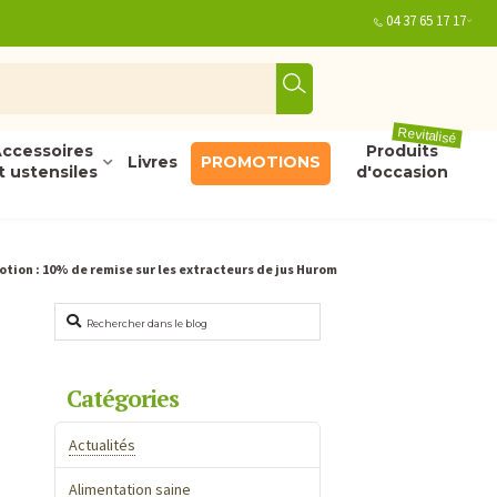
04 37 65 17 17
Revitalisé
ccessoires
Produits
Livres
PROMOTIONS
t ustensiles
d'occasion
tion : 10% de remise sur les extracteurs de jus Hurom
Rechercher
Catégories
Actualités
Alimentation saine