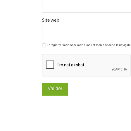
jus
Hurom
11.04.2016
Site web
Enregistrer mon nom, mon e-mail et mon site dans le naviga