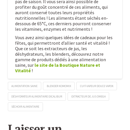
pas de saison. Il vous sera ainsi possible de
profiter du goût concentré de ces aliments, qui
auront conservé toutes leurs propriétés
nutritionnelles ! Les aliments étant séchés en-
dessous de 65°C, ces derniers pourront conserver
les vitamines, enzymes et nutriments !
Vous avez ainsi quelques idées de cadeaux pour les
fêtes, qui permettront d’allier santé et vitalité !
Que ce soit les extracteurs de jus, les
déshydrateurs, les blenders, découvrez notre
gamme de produits dédiés à une alimentation
saine, sur
le site de la Boutique Nature et
Vitalité
!
ALIMENTATION SAINE
BLENDER KOMOMIX
CUIT-VAPEUR DOUCE VAPOK
DÉSHYDRATEUR ALIMENTAIRE EXCALIBUR
EXTRACTEUR DE JUS OMEGA
SÉCHOIR ALIMENTAIRE
Pour
Caroline
les
Laisser un