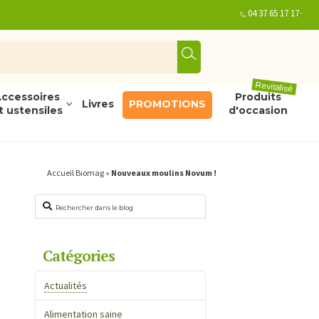
04 37 65 17 17
Revitalisé
ccessoires
Produits
Livres
PROMOTIONS
t ustensiles
d'occasion
Accueil Biomag
»
Nouveaux moulins Novum !
Rechercher
Catégories
Actualités
Alimentation saine