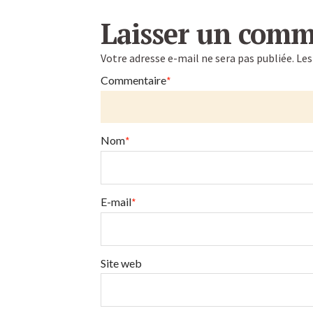
Nouveaux
Caroline
moulins
Laisser un comm
Novum
Votre adresse e-mail ne sera pas publiée.
Les
!
Commentaire
*
04.01.2015
Nom
*
E-mail
*
Site web