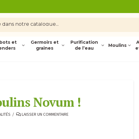
bots et
Germoirs et
Purification
A
Moulins
enders
graines
de l’eau
e
ulins Novum !
LITÉS
LAISSER UN COMMENTAIRE