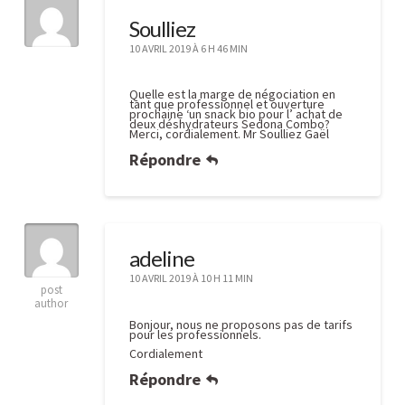
l’importateur
Soulliez
sélectionné
10 AVRIL 2019 À 6 H 46 MIN
par
Tribest
Quelle est la marge de négociation en
tant que professionnel et ouverture
pour
prochaine ‘un snack bio pour l’ achat de
deux déshydrateurs Sedona Combo?
Merci, cordialement. Mr Soulliez Gaël
la
Répondre
France
03.28.2019
adeline
10 AVRIL 2019 À 10 H 11 MIN
post
author
Bonjour, nous ne proposons pas de tarifs
pour les professionnels.
Cordialement
Répondre