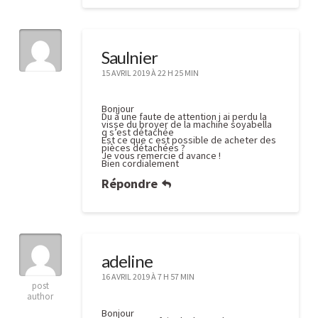
Saulnier
15 AVRIL 2019 À 22 H 25 MIN
Bonjour
Du à une faute de attention j ai perdu la
visse du broyer de la machine soyabella
q s’est détachée
Est ce que c est possible de acheter des
pièces détachées ?
Je vous remercie d avance !
Bien cordialement
Répondre
adeline
16 AVRIL 2019 À 7 H 57 MIN
post
author
Bonjour