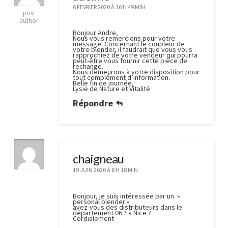
6 FÉVRIER 2020 À 16 H 49 MIN
post
author
Bonjour Andre,
Nous vous remercions pour votre
message. Concernant le coupleur de
votre blender, il faudrait que vous vous
rapprochiez de votre vendeur qui pourra
peut-être vous fournir cette pièce de
rechange.
Nous demeurons à votre disposition pour
tout complément d’information.
Belle fin de journée,
Lysie de Nature et Vitalité
Répondre
chaigneau
19 JUIN 2020 À 8 H 18 MIN
Bonjour, je suis intéressée par un »
personal blender « .
avez-vous des distributeurs dans le
département 06 ? à Nice ?
Cordialement