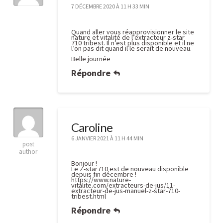
7 DÉCEMBRE 2020 À 11 H 33 MIN
Quand aller vous réapprovisionner le site
nature et vitalité de l’extracteur z-star
710 tribest. Il n’est plus disponible et il ne
l’on pas dit quand il le serait de nouveau.
Belle journée
Répondre
Caroline
6 JANVIER 2021 À 11 H 44 MIN
post
author
Bonjour !
Le Z-star710 est de nouveau disponible
depuis fin décembre !
https://www.nature-
vitalite.com/extracteurs-de-jus/11-
extracteur-de-jus-manuel-z-star-710-
tribest.html
Répondre