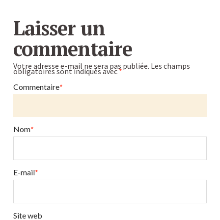
Les
Caroline
graines
Laisser un
germées
commentaire
:
leurs
Votre adresse e-mail ne sera pas publiée.
Les champs
obligatoires sont indiqués avec
*
bienfaits
!
Commentaire
*
03.18.2014
Nom
*
E-mail
*
Site web