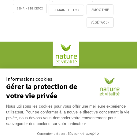
SEMAINE DE DÉTOX
SMOOTHIE
SEMAINE DETOX
VÉGÉTARIEN
Société COPLAN
61, rue Paul Duvivier
Informations cookies
69007 LYON
Gérer la protection de
votre vie privée
Contact
Nous utilisons les cookies pour vous offrir une meilleure expérience
Nous répondons à tous vos messages du lundi au vendredi
utilisateur. Pour se conformer à la nouvelle directive concernant la vie
09h00 / 17h00. Contactez-nous via notre
formulaire de
privée, nous devons vous demander votre consentement pour
contact
.
sauvegarder des cookies sur votre ordinateur.
Tél :
04 37 65 17 17
Consentements certifiés par