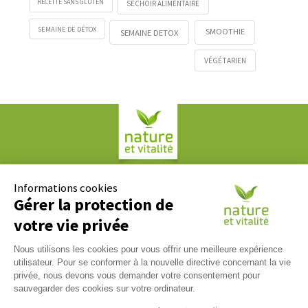
RECETTE SANS GLUTEN
SÉCHOIR ALIMENTAIRE
SEMAINE DE DÉTOX
SMOOTHIE
SEMAINE DETOX
VÉGÉTARIEN
Société COPLAN
61, rue Paul Duvivier
Informations cookies
69007 LYON
Gérer la protection de
votre vie privée
Contact
Nous utilisons les cookies pour vous offrir une meilleure expérience
Nous répondons à tous vos messages du lundi au vendredi
utilisateur. Pour se conformer à la nouvelle directive concernant la vie
09h00 / 17h00. Contactez-nous via notre
formulaire de
privée, nous devons vous demander votre consentement pour
contact
.
sauvegarder des cookies sur votre ordinateur.
Tél :
04 37 65 17 17