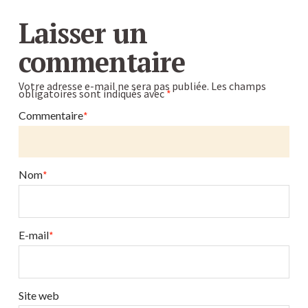
Caroline
différence
Laisser un
entre
commentaire
extracteur
de
Votre adresse e-mail ne sera pas publiée.
Les champs
obligatoires sont indiqués avec
*
jus
Kuvings
Commentaire
*
D9900
et
Kuvings
Nom
*
EVO820
09.25.2019
E-mail
*
Site web