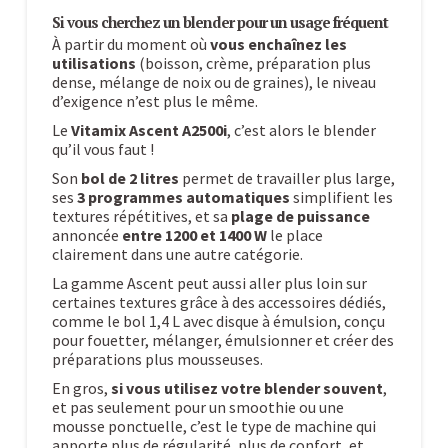
Si vous cherchez un blender pour un usage fréquent
À partir du moment où
vous enchaînez les
utilisations
(boisson, crème, préparation plus
dense, mélange de noix ou de graines), le niveau
d’exigence n’est plus le même.
Le
Vitamix Ascent A2500i
, c’est alors le blender
qu’il vous faut !
Son
bol de 2 litres
permet de travailler plus large,
ses
3 programmes automatiques
simplifient les
textures répétitives, et sa
plage de puissance
annoncée
entre 1200 et 1400 W
le place
clairement dans une autre catégorie.
La gamme Ascent peut aussi aller plus loin sur
certaines textures grâce à des accessoires dédiés,
comme le bol 1,4 L avec disque à émulsion, conçu
pour fouetter, mélanger, émulsionner et créer des
préparations plus mousseuses.
En gros,
si vous utilisez votre blender souvent
,
et pas seulement pour un smoothie ou une
mousse ponctuelle, c’est le type de machine qui
apporte plus de régularité, plus de confort, et