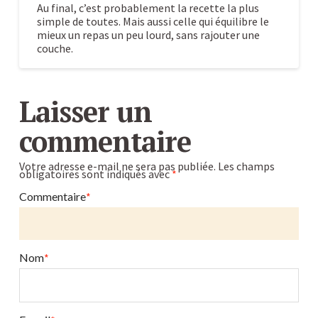
Au final, c’est probablement la recette la plus
simple de toutes. Mais aussi celle qui équilibre le
mieux un repas un peu lourd, sans rajouter une
couche.
Dessert
Alexandre
de
Laisser un
Pâques
commentaire
facile
à
Votre adresse e-mail ne sera pas publiée.
Les champs
obligatoires sont indiqués avec
*
faire
:
Commentaire
*
7
recettes
au
Nom
*
cacao
avec