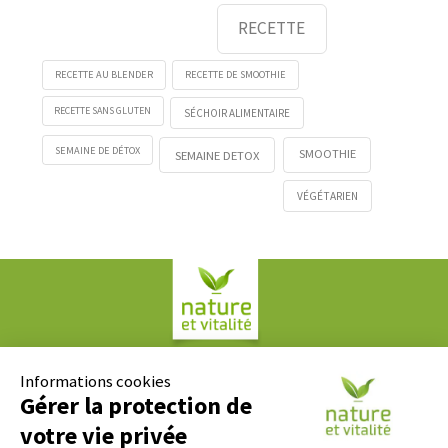
RECETTE
RECETTE AU BLENDER
RECETTE DE SMOOTHIE
RECETTE SANS GLUTEN
SÉCHOIR ALIMENTAIRE
SEMAINE DE DÉTOX
SMOOTHIE
SEMAINE DETOX
VÉGÉTARIEN
Société COPLAN
61, rue Paul Duvivier
Informations cookies
69007 LYON
Gérer la protection de
votre vie privée