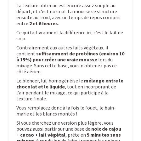
La texture obtenue est encore assez souple au
départ, et c’est normal. La mousse se structure
ensuite au froid, avec un temps de repos compris
entre
2 et 6 heures
.
Ce qui fait vraiment la différence ici, c’est le lait de
soja.
Contrairement aux autres laits végétaux, il
contient
suffisamment de protéines (environ 10
à 15%) pour créer une vraie mousse
lors du
mixage. Sans cette base, vous n’obtenez pas ce
côté aérien.
Le blender, lui, homogénéise le
mélange entre le
chocolat et le liquide
, tout en incorporant de
l’air pendant le mixage, ce qui participe à la
texture finale.
Vous remplacez donc à la fois le fouet, le bain-
marie et les blancs montés !
Si vous cherchez une version plus légère, vous
pouvez aussi partir sur une base de
noix de cajou
+ cacao + lait végétal
, prête en
5 minutes sans
cuisson
, à condition de faire tremper les noix au