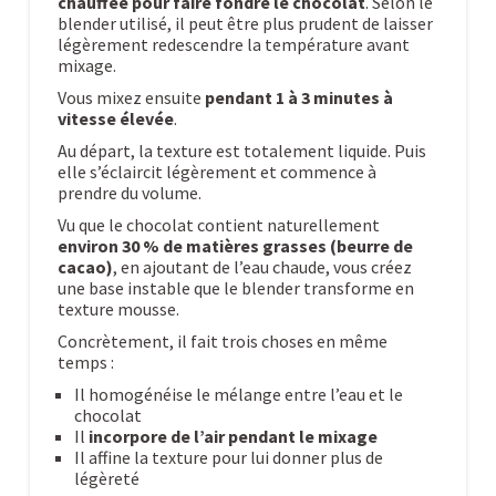
chauffée pour faire fondre le chocolat
. Selon le
blender utilisé, il peut être plus prudent de laisser
légèrement redescendre la température avant
mixage.
Vous mixez ensuite
pendant 1 à 3 minutes à
vitesse élevée
.
Au départ, la texture est totalement liquide. Puis
elle s’éclaircit légèrement et commence à
prendre du volume.
Vu que le chocolat contient naturellement
environ 30 % de matières grasses (beurre de
cacao)
, en ajoutant de l’eau chaude, vous créez
une base instable que le blender transforme en
texture mousse.
Concrètement, il fait trois choses en même
temps :
Il homogénéise le mélange entre l’eau et le
chocolat
Il
incorpore de l’air pendant le mixage
Il affine la texture pour lui donner plus de
légèreté