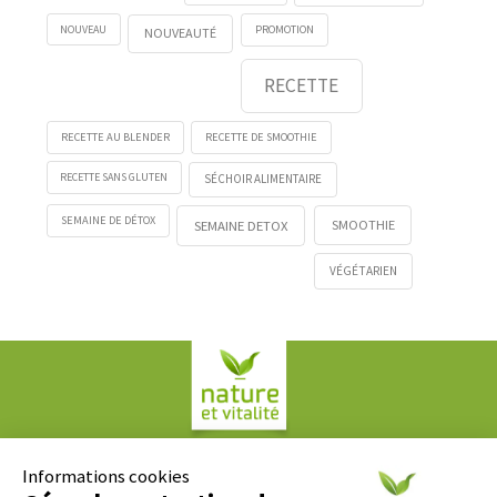
NOUVEAU
PROMOTION
NOUVEAUTÉ
RECETTE
RECETTE AU BLENDER
RECETTE DE SMOOTHIE
RECETTE SANS GLUTEN
SÉCHOIR ALIMENTAIRE
SEMAINE DE DÉTOX
SMOOTHIE
SEMAINE DETOX
VÉGÉTARIEN
Société COPLAN
61, rue Paul Duvivier
Informations cookies
69007 LYON