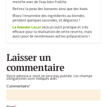
menthe avec de l’eau bien fraîche.
Retirez la peau des bananes ainsi que des kiwis.
Mixez l’ensemble des ingrédients au blender,
pendant quelques secondes, et dégustez !
Le blender Lacor
sera un outil pratique et très
efficace pour la réalisation de cette recette, mais
aussi pour de nombreuses autres préparations !
Recette
Caroline
de
Laisser un
smoothie
commentaire
vert
au
Votre adresse e-mail ne sera pas publiée.
Les champs
obligatoires sont indiqués avec
*
blender
:
Commentaire
*
kiwi,
menthe,
Nom
*