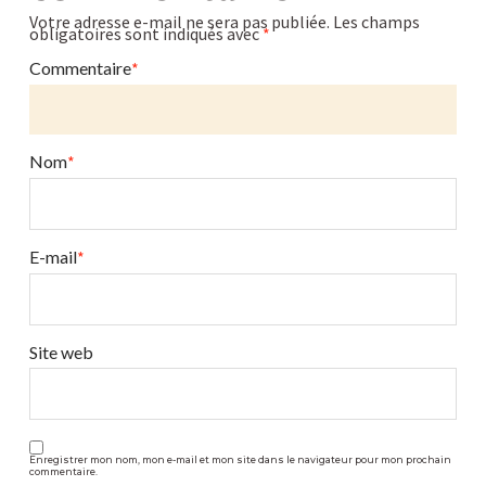
framboises/fraises
Votre adresse e-mail ne sera pas publiée.
Les champs
obligatoires sont indiqués avec
*
au
déshydrateur
Commentaire
*
07.15.2013
Nom
*
E-mail
*
Site web
Enregistrer mon nom, mon e-mail et mon site dans le navigateur pour mon prochain
commentaire.