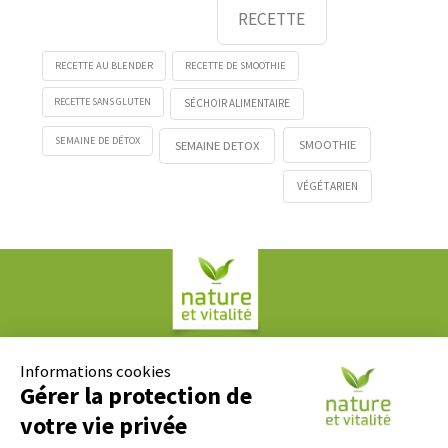
RECETTE
RECETTE AU BLENDER
RECETTE DE SMOOTHIE
RECETTE SANS GLUTEN
SÉCHOIR ALIMENTAIRE
SEMAINE DE DÉTOX
SMOOTHIE
SEMAINE DETOX
VÉGÉTARIEN
Société COPLAN
61, rue Paul Duvivier
Informations cookies
69007 LYON
Gérer la protection de
votre vie privée
Contact