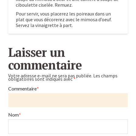
ciboulette ciselée. Remuez.
Pour servir, vous placerez les poireaux dans un
plat que vous décorerez avec le mimosa d’oeuf.
Servez la vinaigrette à part.
Poireaux
Caroline
vinaigrette
Laisser un
mimosas
10.29.2009
commentaire
Votre adresse e-mail ne sera pas publiée.
Les champs
obligatoires sont indiqués avec
*
Commentaire
*
Nom
*