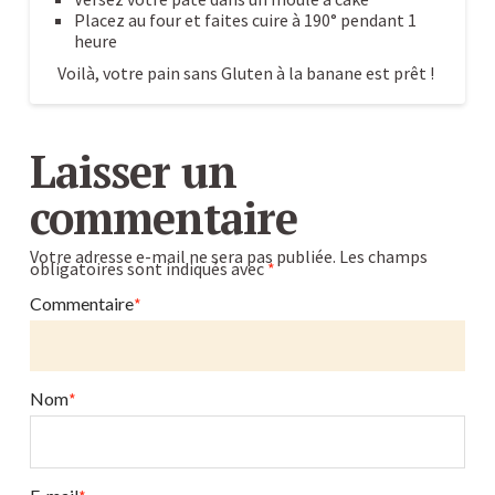
Placez au four et faites cuire à 190° pendant 1
heure
Voilà, votre pain sans Gluten à la banane est prêt !
Pain
Caroline
sans
Laisser un
Gluten
commentaire
à
la
Votre adresse e-mail ne sera pas publiée.
Les champs
obligatoires sont indiqués avec
*
banane
:
Commentaire
*
recette
au
Blender
Nom
*
03.17.2017