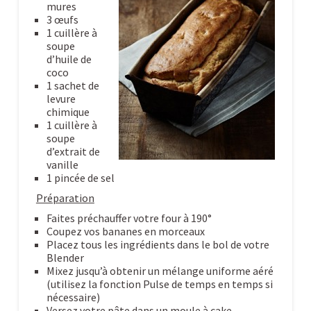
mures
3 œufs
1 cuillère à
soupe
d’huile de
coco
1 sachet de
levure
chimique
1 cuillère à
soupe
d’extrait de
vanille
1 pincée de sel
Préparation
Faites préchauffer votre four à 190°
Coupez vos bananes en morceaux
Placez tous les ingrédients dans le bol de votre
Blender
Mixez jusqu’à obtenir un mélange uniforme aéré
(utilisez la fonction Pulse de temps en temps si
nécessaire)
Versez votre pâte dans un moule à cake