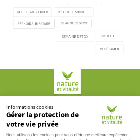
RECETTE AU BLENDER
RECETTE DE SMOOTHIE
SEMAINE DE DÉTOX
SÉCHOIR ALIMENTAIRE
SMOOTHIE
SEMAINE DETOX
VÉGÉTARIEN
Société COPLAN
61, rue Paul Duvivier
Informations cookies
69007 LYON
Gérer la protection de
votre vie privée
Contact
Nous utilisons les cookies pour vous offrir une meilleure expérience
Nous répondons à tous vos messages du lundi au vendredi