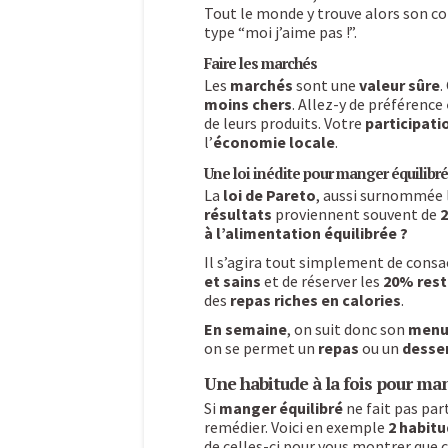
Tout le monde y trouve alors son co
type “moi j’aime pas !”.
Faire les marchés
Les
marchés
sont une
valeur sûre
.
moins chers
. Allez-y de préférence
de leurs produits. Votre
participati
l’
économie locale
.
Une loi inédite pour manger équilibré
La
loi de Pareto
, aussi surnommée 
résultats
proviennent souvent de
2
à l’alimentation équilibrée ?
Il s’agira tout simplement de cons
et sains
et de réserver les
20% rest
des
repas riches en calories
.
En semaine
, on suit donc son
menu 
on se permet un
repas
ou un
desse
Une habitude à la fois pour man
Si
manger équilibré
ne fait pas par
remédier. Voici en exemple
2 habit
de celles-ci pour vous montrer que c