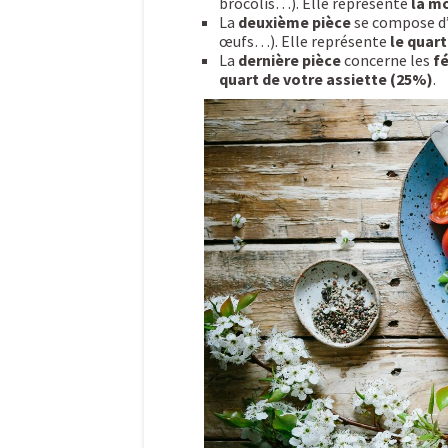
brocolis…). Elle représente
la mo
La
deuxième pièce
se compose d
œufs…). Elle représente
le quart
La
dernière pièce
concerne les
f
quart de votre assiette (25%)
.