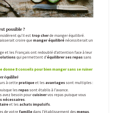
est possible ?
nsidèrent qu’il est
trop cher
de manger équilibré.
 laisserait croire que
manger équilibré
nécessiterait un
 et les Français ont redoublé d’attention face à leur
olutions
qui permettent d’
équilibrer ses repas
sans
e donne 8 conseils pour bien manger sans se ruiner
er équilibré
urs à cette
pratique
et les
avantages
sont multiples :
uisque les
repas
sont établis à l’avance.
us avez besoin pour
cuisiner
vos repas puisque vous
s nécessaires
.
taire
et les
achats impulsifs
.
es de votre
famille
dans l’établissement des
menus
.