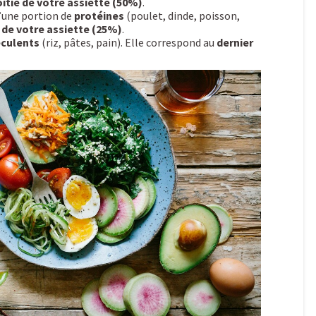
itié de votre assiette (50%)
.
’une portion de
protéines
(poulet, dinde, poisson,
 de votre assiette (25%)
.
éculents
(riz, pâtes, pain). Elle correspond au
dernier