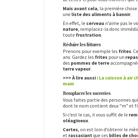
Mais avant cela
, la première chose
une
liste des aliments à bannir
.
En effet, le
cerveau
n’aime pas le vi
nature
, remplacez-la donc imméd
toute
frustration
.
Réduire les fritures
Prenons pour exemple les
frites
. C
ans. Gardez les
frites
pour un
repas
des
pommes de terre
accompagnée
terre vapeur
.
>>> À lire aussi :
La cuisson à air 
main
Remplacer les sucreries
Vous faites partie des personnes qui
dont le nom contient deux “m” et fin
Si c’est le cas, il vous suffit de le
rem
oléagineux
.
Certes
, on est loin d’obtenir le mê
et
rassasiant
que ces
billes de cho