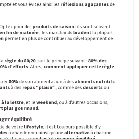
mpte et vous évitez ainsi les
réflexions agaçantes
de
 Optez pour des
produits de saison
: ils sont souvent
en fin de matinée
; les marchands
bradent
la plupart
on
permet en plus de contribuer au développement de
la
règle du 80/20
, suit le principe suivant :
80% des
0% d’efforts
. Alors,
comment appliquer cette règle
acrer
80%
de son alimentation à des
aliments nutritifs
ants
à des
repas “plaisir”
, comme des
desserts
ou
à la lettre
, et le
weekend
, ou à d’autres occasions,
rt plus gourmand
.
ger équilibré
tie de votre
lifestyle
, il est toujours possible d’y
udes
à abandonner ainsi qu’une
alternative
à chacune
e n’est pas si compliqué de
manger équilibré
.