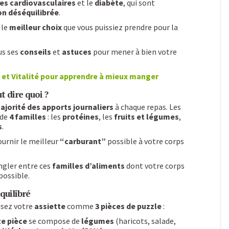
es cardiovasculaires
et le
diabète
, qui sont
on déséquilibrée
.
 le
meilleur choix
que vous puissiez prendre pour la
us ses
conseils
et
astuces
pour mener à bien votre
 et Vitalité pour apprendre à mieux manger
t dire quoi ?
ajorité des apports journaliers
à chaque repas. Les
 de
4 familles
: les
protéines
, les
fruits et légumes
,
s
.
ournir le meilleur
“carburant”
possible à votre corps
ngler entre ces
familles d’aliments
dont votre corps
possible.
quilibré
lisez votre
assiette
comme
3 pièces de puzzle
:
e pièce
se compose de
légumes
(haricots, salade,