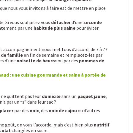
 que nous vous invitons à faire est de mettre en place
de. Si vous souhaitez vous
détacher
d’une
seconde
iatement par une
habitude plus saine
pour éviter
et accompagnement nous met tous d’accord, de 7 à 77
 de famille
en fin de semaine et remplacez-les par
s d’une
noisette de beurre
ou par des
pommes de
chaud : une cuisine gourmande et saine à portée de
 ne quittent pas leur
domicile
sans un
paquet jaune
,
it par un “s” dans leur sac ?
placer
par des
noix
, des
noix de cajou
ou d’autres
me goût, on vous l’accorde, mais c’est bien plus
nutritif
colat
chargées en sucre.