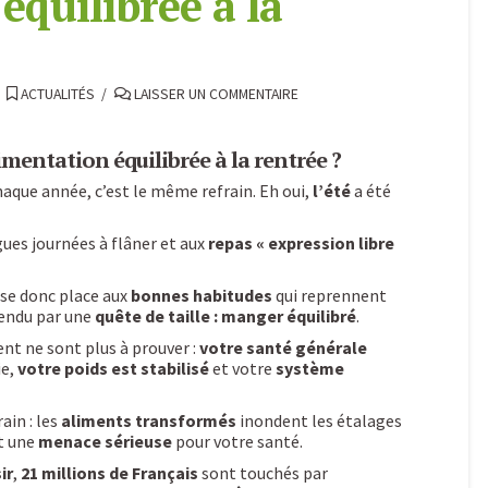
équilibrée à la
ACTUALITÉS
LAISSER UN COMMENTAIRE
entation équilibrée à la rentrée ?
aque année, c’est le même refrain. Eh oui,
l’été
a été
gues journées à flâner et aux
repas « expression libre
isse donc place aux
bonnes habitudes
qui reprennent
tendu par une
quête de taille : manger équilibré
.
nt ne sont plus à prouver :
votre santé générale
ie,
votre poids est stabilisé
et votre
système
ain : les
aliments transformés
inondent les étalages
nt une
menace sérieuse
pour votre santé.
ir
,
21 millions de Français
sont touchés par