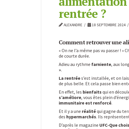
alimentation 
rentrée ?
ALEXANDRE
18 SEPTEMBRE 2024
Comment retrouver une alim
«
On ne l’a même pas vu passer !
» Ch
de courte durée.
Adieu au rythme
farniente
, aux lon
»
.
La rentrée
s’est installée, et on la
de plus belle. Et cela passe bien en
En effet, les
bienfaits
qui en découle
s’améliore
, vous êtes plein d’énerg
immunitaire est renforcé
.
Et il y a une
réalité
qui gagne du terr
des
hypermarchés
. Ils représente
D’après le magazine
UFC-Que chois