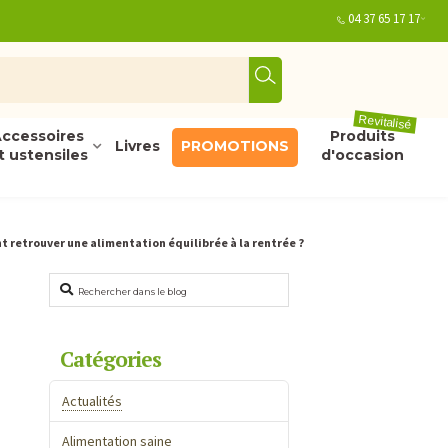
04 37 65 17 17
Revitalisé
ccessoires
Produits
Livres
PROMOTIONS
t ustensiles
d'occasion
 retrouver une alimentation équilibrée à la rentrée ?
Rechercher
Catégories
Actualités
Alimentation saine