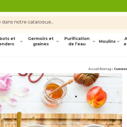
bots et
Germoirs et
Purification
A
Moulins
enders
graines
de l’eau
e
Accueil Biomag
»
Comment