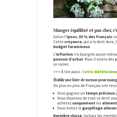
Manger équilibré et pas cher, c’
Selon l’
Ipsos
,
55 % des Français
co
Cette
croyance
, qui a la dent dure,
budget faramineux
.
L’
inflation
n’a épargné aucun ménage
pouvoir d’achat
. Mais il existe des
s
se ruiner.
>>> À lire aussi :
Cette diététicienn
Établir une liste de menus pour mang
De plus en plus de Français ont reco
Vous gagnez un
temps précieux
p
Vous disposez de tout ce dont vo
achetez
uniquement
les
aliment
Vous évitez le
gaspillage alimen
Dernière chose
, incluez les membr