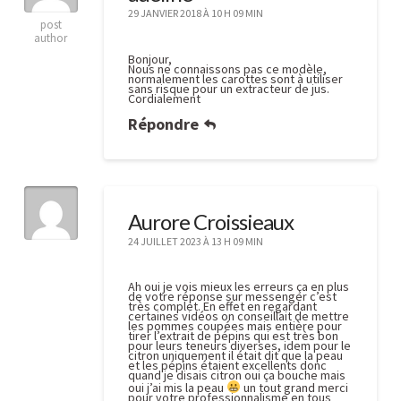
29 JANVIER 2018 À 10 H 09 MIN
post
author
Bonjour,
Nous ne connaissons pas ce modèle,
normalement les carottes sont à utiliser
sans risque pour un extracteur de jus.
Cordialement
Répondre
Aurore Croissieaux
24 JUILLET 2023 À 13 H 09 MIN
Ah oui je vois mieux les erreurs ça en plus
de votre réponse sur messenger c’est
très complet. En effet en regardant
certaines vidéos on conseillait de mettre
les pommes coupées mais entière pour
tirer l’extrait de pépins qui est très bon
pour leurs teneurs diverses, idem pour le
citron uniquement il était dit que la peau
et les pépins étaient excellents donc
quand je disais citron oui ça bouche mais
oui j’ai mis la peau
un tout grand merci
pour votre professionnalisme en tous