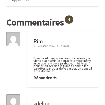
Les
Caroline
aliments
Commentaires
4
à
éviter
dans
Rim
votre
14 JANVIER 2018 À 17 H 23 MIN
extracteur
de
Bonsoir et merci pour ses précisions , je
viens d’acquérir un extracteur type infiny
jus
juice que je trouve pratique, mais trop
10.04.2017
peur d’utiliser des légumes comme les
carottes par peur de le casser, un conseil
à me donner ??
Répondre
adeline