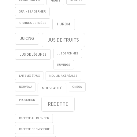
FRUITS
GERMOIR
FARINE MAISON
GRAINES À GERMER
GRAINES GERMÉES
HUROM
JUICING
JUS DE FRUITS
JUS DE POMMES
JUS DE LÉGUMES
KUVINGS
LAITS VÉGÉTAUX
MOULIN A CÉRÉALES
NOUVEAU
OMEGA
NOUVEAUTÉ
PROMOTION
RECETTE
RECETTE AU BLENDER
RECETTE DE SMOOTHIE