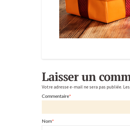
Dernière
Caroline
ligne
Laisser un comm
droite
Votre adresse e-mail ne sera pas publiée.
Les
avant
Commentaire
*
les
fêtes
Nom
*
: