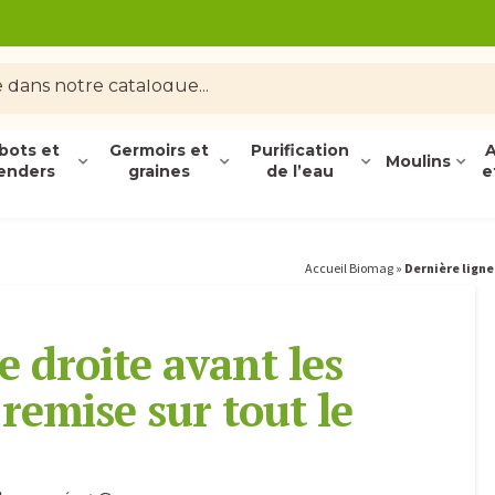
bots et
Germoirs et
Purification
A
Moulins
enders
graines
de l’eau
e
Accueil Biomag
»
Dernière ligne 
e droite avant les
 remise sur tout le