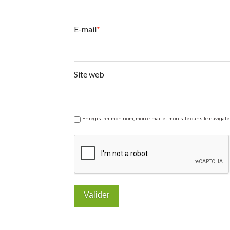
8
%
E-mail
*
de
remise
Site web
sur
tout
le
Enregistrer mon nom, mon e-mail et mon site dans le naviga
site
!
12.18.2018