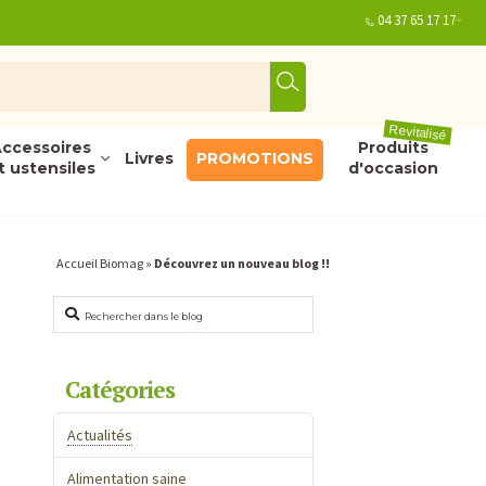
04 37 65 17 17
Revitalisé
ccessoires
Produits
Livres
PROMOTIONS
t ustensiles
d'occasion
Accueil Biomag
»
Découvrez un nouveau blog !!
Rechercher
Catégories
Actualités
Alimentation saine