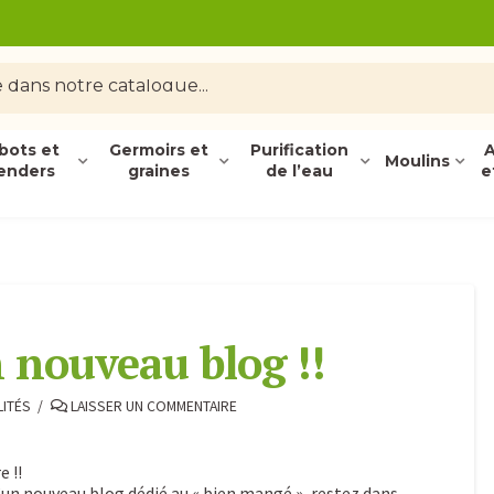
bots et
Germoirs et
Purification
A
Moulins
enders
graines
de l’eau
e
 nouveau blog !!
ITÉS
LAISSER UN COMMENTAIRE
 !!
’un nouveau blog dédié au « bien mangé », restez dans