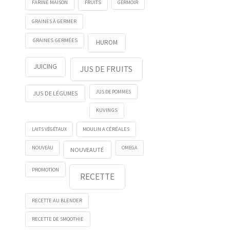
FRUITS
GERMOIR
FARINE MAISON
GRAINES À GERMER
GRAINES GERMÉES
HUROM
JUICING
JUS DE FRUITS
JUS DE POMMES
JUS DE LÉGUMES
KUVINGS
LAITS VÉGÉTAUX
MOULIN A CÉRÉALES
NOUVEAU
OMEGA
NOUVEAUTÉ
PROMOTION
RECETTE
RECETTE AU BLENDER
RECETTE DE SMOOTHIE