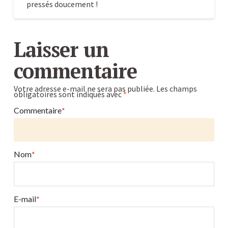
pressés doucement !
Conseils
Caroline
d’utilisation
Laisser un
de
commentaire
l’extracteur
de
Votre adresse e-mail ne sera pas publiée.
Les champs
obligatoires sont indiqués avec
*
jus.
12.23.2015
Commentaire
*
Nom
*
E-mail
*