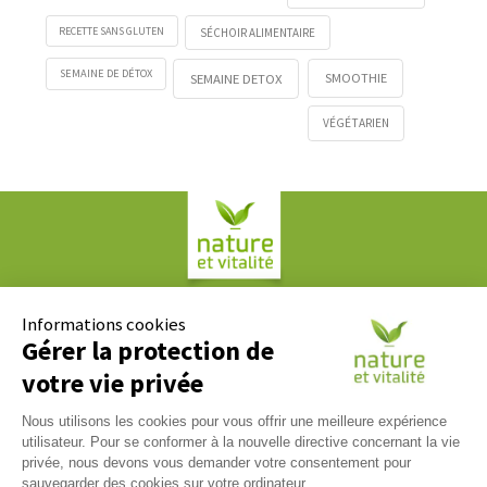
RECETTE SANS GLUTEN
SÉCHOIR ALIMENTAIRE
SEMAINE DE DÉTOX
SMOOTHIE
SEMAINE DETOX
VÉGÉTARIEN
Société COPLAN
61, rue Paul Duvivier
Informations cookies
69007 LYON
Gérer la protection de
votre vie privée
Contact
Nous utilisons les cookies pour vous offrir une meilleure expérience
Nous répondons à tous vos messages du lundi au vendredi
utilisateur. Pour se conformer à la nouvelle directive concernant la vie
09h00 / 17h00. Contactez-nous via notre
formulaire de
privée, nous devons vous demander votre consentement pour
contact
.
sauvegarder des cookies sur votre ordinateur.