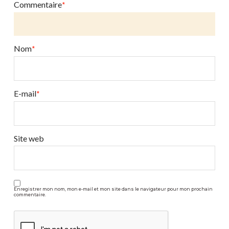
ou
Commentaire
*
vertical.
12.02.2015
Nom
*
E-mail
*
Site web
Enregistrer mon nom, mon e-mail et mon site dans le navigateur pour mon prochain
commentaire.