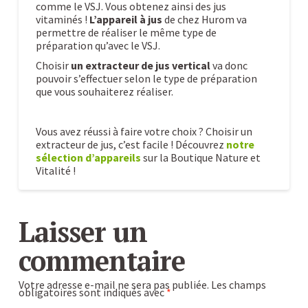
comme le VSJ. Vous obtenez ainsi des jus
vitaminés !
L’appareil à jus
de chez Hurom va
permettre de réaliser le même type de
préparation qu’avec le VSJ.
Choisir
un extracteur de jus vertical
va donc
pouvoir s’effectuer selon le type de préparation
que vous souhaiterez réaliser.
Vous avez réussi à faire votre choix ? Choisir un
extracteur de jus, c’est facile ! Découvrez
notre
sélection d’appareils
sur la Boutique Nature et
Vitalité !
Choisir
Caroline
un
Laisser un
extracteur
commentaire
de
jus
Votre adresse e-mail ne sera pas publiée.
Les champs
obligatoires sont indiqués avec
*
horizontal