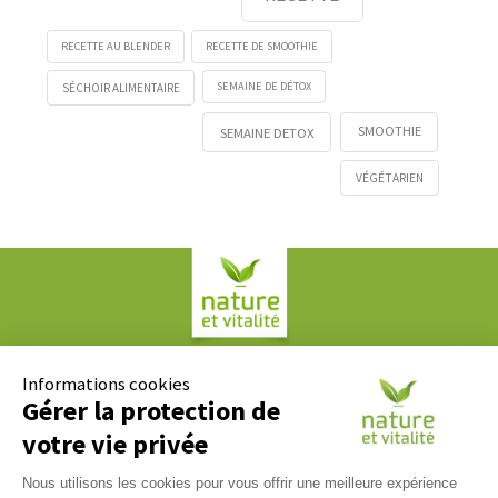
RECETTE AU BLENDER
RECETTE DE SMOOTHIE
SEMAINE DE DÉTOX
SÉCHOIR ALIMENTAIRE
SMOOTHIE
SEMAINE DETOX
VÉGÉTARIEN
Société COPLAN
61, rue Paul Duvivier
Informations cookies
69007 LYON
Gérer la protection de
votre vie privée
Contact
Nous utilisons les cookies pour vous offrir une meilleure expérience
Nous répondons à tous vos messages du lundi au vendredi