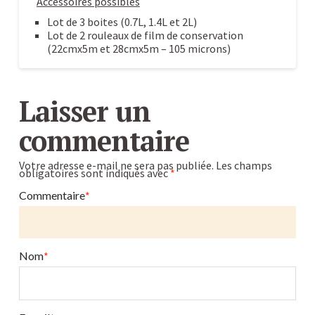
Accessoires possibles
Lot de 3 boites (0.7L, 1.4L et 2L)
Lot de 2 rouleaux de film de conservation
(22cmx5m et 28cmx5m – 105 microns)
Machine
Caroline
de
Laisser un
conservation
commentaire
sous
vide
Votre adresse e-mail ne sera pas publiée.
Les champs
obligatoires sont indiqués avec
*
:
le
Commentaire
*
complément
parfait
de
Nom
*
votre
déshydrateur