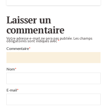
Le
Caroline
germoir
Laisser un
en
commentaire
verre
Germline
Votre adresse e-mail ne sera pas publiée.
Les champs
obligatoires sont indiqués avec
*
:
son
Commentaire
*
utilisation
en
vidéo
Nom
*
09.06.2017
E-mail
*