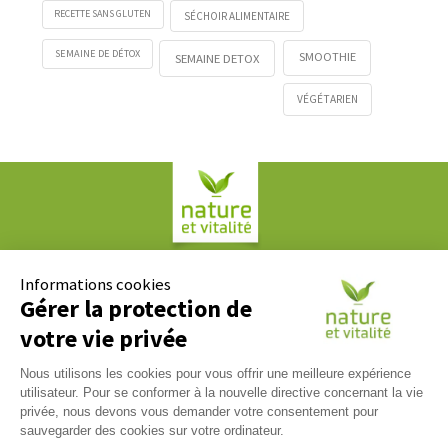
RECETTE SANS GLUTEN
SÉCHOIR ALIMENTAIRE
SEMAINE DE DÉTOX
SMOOTHIE
SEMAINE DETOX
VÉGÉTARIEN
Société COPLAN
61, rue Paul Duvivier
Informations cookies
69007 LYON
Gérer la protection de
votre vie privée
Contact
Nous utilisons les cookies pour vous offrir une meilleure expérience
Nous répondons à tous vos messages du lundi au vendredi
utilisateur. Pour se conformer à la nouvelle directive concernant la vie
09h00 / 17h00. Contactez-nous via notre
formulaire de
privée, nous devons vous demander votre consentement pour
contact
.
sauvegarder des cookies sur votre ordinateur.