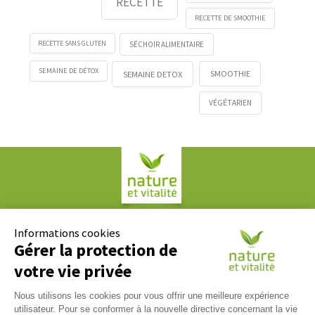
RECETTE
RECETTE DE SMOOTHIE
RECETTE SANS GLUTEN
SÉCHOIR ALIMENTAIRE
SEMAINE DE DÉTOX
SMOOTHIE
SEMAINE DETOX
VÉGÉTARIEN
Société COPLAN
61, rue Paul Duvivier
Informations cookies
69007 LYON
Gérer la protection de
votre vie privée
Contact
Nous utilisons les cookies pour vous offrir une meilleure expérience
Nous répondons à tous vos messages du lundi au vendredi
utilisateur. Pour se conformer à la nouvelle directive concernant la vie