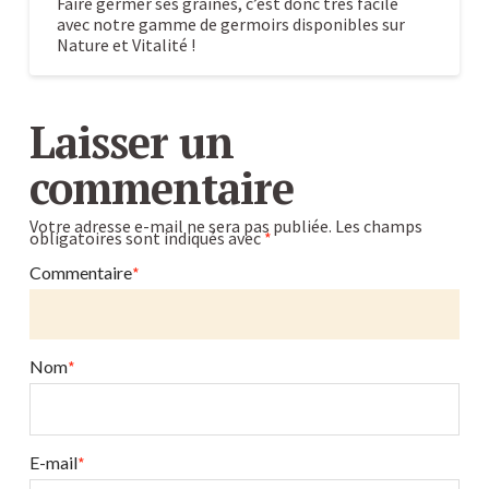
Faire germer ses graines, c’est donc très facile
avec notre gamme de germoirs disponibles sur
Nature et Vitalité !
Faire
Caroline
germer
Laisser un
ses
commentaire
graines
:
Votre adresse e-mail ne sera pas publiée.
Les champs
obligatoires sont indiqués avec
*
quels
sont
Commentaire
*
les
avantages
?
Nom
*
10.26.2017
E-mail
*