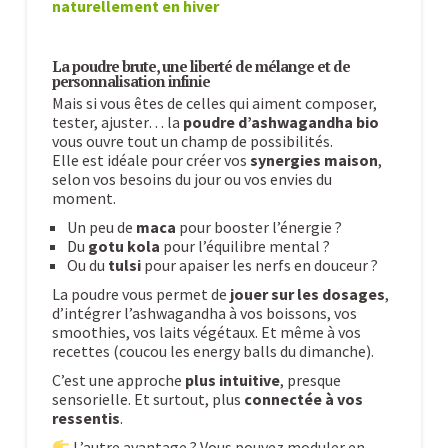
naturellement en hiver
La poudre brute, une liberté de mélange et de
personnalisation infinie
Mais si vous êtes de celles qui aiment composer,
tester, ajuster… la
poudre d’ashwagandha bio
vous ouvre tout un champ de possibilités.
Elle est idéale pour créer vos
synergies maison
,
selon vos besoins du jour ou vos envies du
moment.
Un peu de
maca
pour booster l’énergie ?
Du
gotu kola
pour l’équilibre mental ?
Ou du
tulsi
pour apaiser les nerfs en douceur ?
La poudre vous permet de
jouer sur les dosages
,
d’intégrer l’ashwagandha à vos boissons, vos
smoothies, vos laits végétaux. Et même à vos
recettes (coucou les energy balls du dimanche).
C’est une approche
plus intuitive
, presque
sensorielle. Et surtout, plus
connectée à vos
ressentis
.
L’autre avantage ? Vous pouvez moduler en