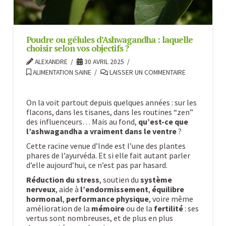
Poudre ou gélules d’Ashwagandha : laquelle
choisir selon vos objectifs ?
ALEXANDRE
30 AVRIL 2025
ALIMENTATION SAINE
LAISSER UN COMMENTAIRE
On la voit partout depuis quelques années : sur les
flacons, dans les tisanes, dans les routines “zen”
des influenceurs… Mais au fond,
qu’est-ce que
l’ashwagandha a vraiment dans le ventre
?
Cette racine venue d’Inde est l’une des plantes
phares de l’ayurvéda. Et si elle fait autant parler
d’elle aujourd’hui, ce n’est pas par hasard.
Réduction du stress
, soutien du
système
nerveux
, aide à
l’endormissement
,
équilibre
hormonal
,
performance physique
, voire même
amélioration de la
mémoire
ou de la
fertilité
: ses
vertus sont nombreuses, et de plus en plus