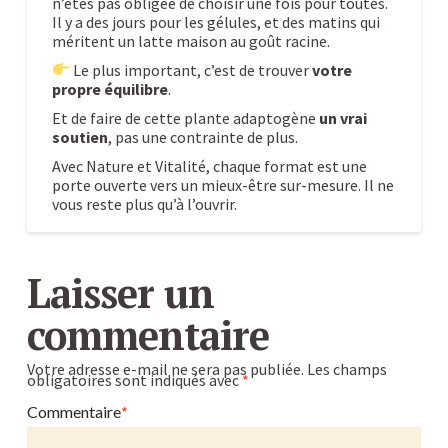
n’êtes pas obligée de choisir une fois pour toutes.
Il y a des jours pour les gélules, et des matins qui
méritent un latte maison au goût racine.
Le plus important, c’est de trouver
votre
propre équilibre
.
Et de faire de cette plante adaptogène
un vrai
soutien
, pas une contrainte de plus.
Avec Nature et Vitalité, chaque format est une
porte ouverte vers un mieux-être sur-mesure. Il ne
vous reste plus qu’à l’ouvrir.
Poudre
Alexandre
ou
Laisser un
gélules
commentaire
d’Ashwagandha
:
Votre adresse e-mail ne sera pas publiée.
Les champs
obligatoires sont indiqués avec
*
laquelle
choisir
Commentaire
*
selon