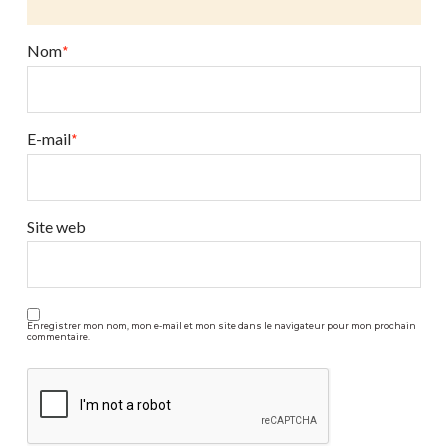
vos
objectifs
Nom
*
?
04.30.2025
E-mail
*
Site web
Enregistrer mon nom, mon e-mail et mon site dans le navigateur pour mon prochain
commentaire.