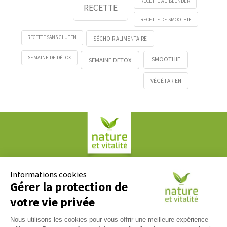
RECETTE AU BLENDER
RECETTE
RECETTE DE SMOOTHIE
RECETTE SANS GLUTEN
SÉCHOIR ALIMENTAIRE
SEMAINE DE DÉTOX
SMOOTHIE
SEMAINE DETOX
VÉGÉTARIEN
Société COPLAN
61, rue Paul Duvivier
Informations cookies
69007 LYON
Gérer la protection de
votre vie privée
Contact
Nous utilisons les cookies pour vous offrir une meilleure expérience
Nous répondons à tous vos messages du lundi au vendredi