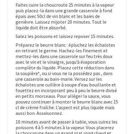
Faites cuire la choucroute 25 minutes à la vapeur
puis placez-la dans une grande casserole à fond
épais avec 50cl de vin blanc et les baies de
genièvre. Laissez mijoter 20 minutes. Tout le
liquide doit être absorbé.
Salez les poissons et laissez reposer 15 minutes.
Préparez le beurre blanc : épluchez les échalotes
en retirant le germe. Hachez-les finement et
mettez-les dans une casserole sur feu très doux
avec le vin et le vinaigre, jusqu’à évaporation
complète du liquide. Placez cette réduction dans
la soupière*, ou si vous ne la possédez pas , dans
une casserole au bain-marie. Versez sur les
échalotes une cuillère à soupe d’eau bouillante et
fouettez en incorporant peu à peu le beurre divisé
en petits morceaux. Pour alléger la sauce, vous
pouvez continuer à monter le beurre blanc avec 15
cl de crème fraîche. L’aspect est plus liquide mais
aussi bon. Assaisonnez.
10 minutes avant de passer à table, vous cuirez les
poissons 4 à 5 minutes à la vapeur. Vous placerez
la choucroute dans un grand plat rond chaud et