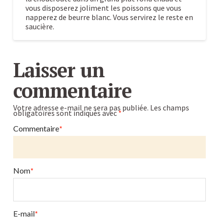
vous disposerez joliment les poissons que vous
napperez de beurre blanc. Vous servirez le reste en
saucière.
Choucroute
Caroline
de
Laisser un
poisson
10.29.2009
commentaire
Votre adresse e-mail ne sera pas publiée.
Les champs
obligatoires sont indiqués avec
*
Commentaire
*
Nom
*
E-mail
*